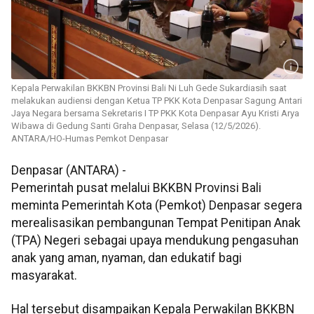
Kepala Perwakilan BKKBN Provinsi Bali Ni Luh Gede Sukardiasih saat
melakukan audiensi dengan Ketua TP PKK Kota Denpasar Sagung Antari
Jaya Negara bersama Sekretaris I TP PKK Kota Denpasar Ayu Kristi Arya
Wibawa di Gedung Santi Graha Denpasar, Selasa (12/5/2026).
ANTARA/HO-Humas Pemkot Denpasar
Denpasar (ANTARA) -
Pemerintah pusat melalui BKKBN Provinsi Bali
meminta Pemerintah Kota (Pemkot) Denpasar segera
merealisasikan pembangunan Tempat Penitipan Anak
(TPA) Negeri sebagai upaya mendukung pengasuhan
anak yang aman, nyaman, dan edukatif bagi
masyarakat.
Hal tersebut disampaikan Kepala Perwakilan BKKBN