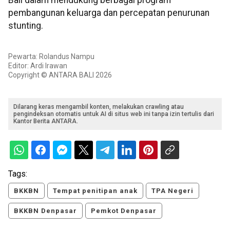
Bali dalam mendukung berbagai program
pembangunan keluarga dan percepatan penurunan
stunting.
Pewarta: Rolandus Nampu
Editor: Ardi Irawan
Copyright © ANTARA BALI 2026
Dilarang keras mengambil konten, melakukan crawling atau
pengindeksan otomatis untuk AI di situs web ini tanpa izin tertulis dari
Kantor Berita ANTARA.
Tags:
BKKBN
Tempat penitipan anak
TPA Negeri
BKKBN Denpasar
Pemkot Denpasar