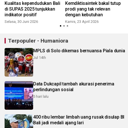
n
Kualitas kependudukan Bali
Kemdiktisaintek bakal tutup
di SUPAS 2025 tunjukkan
prodi yang tak relevan
S
indikator positif
dengan kebutuhan
Selasa, 30 Juni 2026
Kamis, 23 April 2026
Terpopuler - Humaniora
MPLS di Solo dikemas bernuansa Piala dunia
Jul 14th
Data Dukcapil tambah akurasi penerima
perlindungan sosial
5 hari lalu
400 ribu lembar limbah uang rusak disulap BI
Bali jadi medali ajang lari