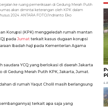
erjalan ke ruang pemeriksaan di Gedung Merah Putih
 Qoumas akan dimintai keterangan oleh KPK dalam
i khusus 2024. ANTARA FOTO/Indrianto Eko
san Korupsi (KPK) menggeledah rumah mantan
CQ) pada
Jumat
terkait kasus dugaan korupsi
araan ibadah haji pada Kementerian Agama
 saudara YCQ yang berlokasi di daerah Jakarta
P
yo di Gedung Merah Putih KPK, Jakarta, Jumat.
P
4 
dahan di rumah Yaqut Cholil masih berlangsung
kembangannya) terkait apa saja yang