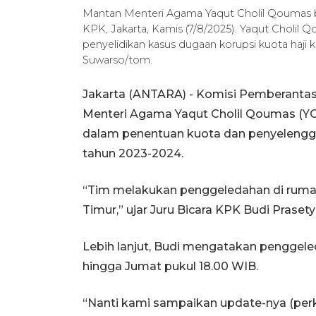
Mantan Menteri Agama Yaqut Cholil Qoumas b
KPK, Jakarta, Kamis (7/8/2025). Yaqut Cholil
penyelidikan kasus dugaan korupsi kuota haj
Suwarso/tom.
Jakarta (ANTARA) - Komisi Pemberanta
Menteri Agama Yaqut Cholil Qoumas (Y
dalam penentuan kuota dan penyelengg
tahun 2023-2024.
“Tim melakukan penggeledahan di rumah
Timur,” ujar Juru Bicara KPK Budi Praset
Lebih lanjut, Budi mengatakan penggele
hingga Jumat pukul 18.00 WIB.
“Nanti kami sampaikan update-nya (per