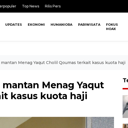
erpopuler
Top News
Rilis Pers
UPDATES
EKONOMI
HUMANIORA
PARIWISATA
FOKUS
HOAX
mantan Menag Yaqut Cholil Qoumas terkait kasus kuota haji
T
 mantan Menag Yaqut
it kasus kuota haji