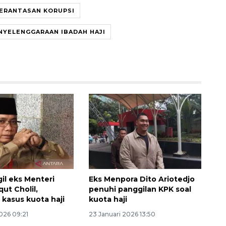
ERANTASAN KORUPSI
NYELENGGARAAN IBADAH HAJI
Sinyal positif perekonomian
Indonesia
2026-08-05 15:00:00
il eks Menteri
Eks Menpora Dito Ariotedjo
ut Cholil,
penuhi panggilan KPK soal
 kasus kuota haji
kuota haji
026 09:21
23 Januari 2026 13:50