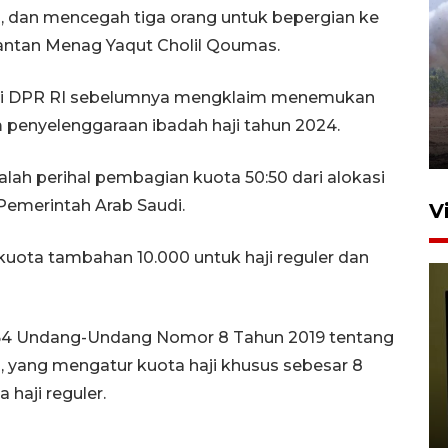
ih, dan mencegah tiga orang untuk bepergian ke
mantan Menag Yaqut Cholil Qoumas.
Sebanyak 62 penumpang
selamat dari kebakaran KM
Mutiara Sentosa II
Haji DPR RI sebelumnya mengklaim menemukan
dikembalikan ke Surabaya
m penyelenggaraan ibadah haji tahun 2024.
4 Agustus 2026 19:23
alah perihal pembagian kuota 50:50 dari alokasi
Pemerintah Arab Saudi.
V
uota tambahan 10.000 untuk haji reguler dan
l 64 Undang-Undang Nomor 8 Tahun 2019 tentang
 yang mengatur kuota haji khusus sebesar 8
haji reguler.
Persiapan Skuad Garuda
jelang laga lawan Kamboja
pada Piala AFF