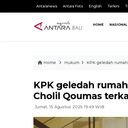
Antaranews
Antara Foto
English
Terkini
T
HOME
NASIONAL
Home
Hukum
KPK geledah rumah 
KPK geledah rumah
Cholil Qoumas terka
Jumat, 15 Agustus 2025 19:49 WIB