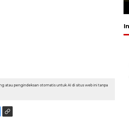
23 Juli 2026 19:12
I
g atau pengindeksan otomatis untuk AI di situs web ini tanpa