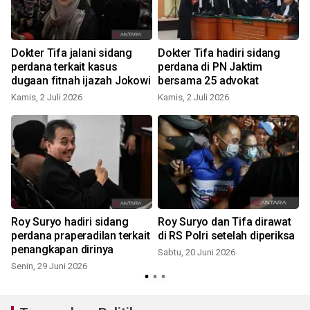
Dokter Tifa jalani sidang
Dokter Tifa hadiri sidang
perdana terkait kasus
perdana di PN Jaktim
dugaan fitnah ijazah Jokowi
bersama 25 advokat
J
Kamis, 2 Juli 2026
Kamis, 2 Juli 2026
Roy Suryo hadiri sidang
Roy Suryo dan Tifa dirawat
perdana praperadilan terkait
di RS Polri setelah diperiksa
penangkapan dirinya
Sabtu, 20 Juni 2026
Senin, 29 Juni 2026