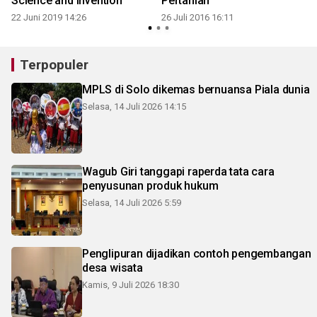
Science and Invention
Pertanian
2
22 Juni 2019 14:26
26 Juli 2016 16:11
Terpopuler
MPLS di Solo dikemas bernuansa Piala dunia
Selasa, 14 Juli 2026 14:15
Wagub Giri tanggapi raperda tata cara
penyusunan produk hukum
Selasa, 14 Juli 2026 5:59
Penglipuran dijadikan contoh pengembangan
desa wisata
Kamis, 9 Juli 2026 18:30