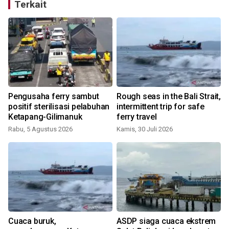
Terkait
Pengusaha ferry sambut
Rough seas in the Bali Strait,
positif sterilisasi pelabuhan
intermittent trip for safe
Ketapang-Gilimanuk
ferry travel
Rabu, 5 Agustus 2026
Kamis, 30 Juli 2026
R
Cuaca buruk,
ASDP siaga cuaca ekstrem