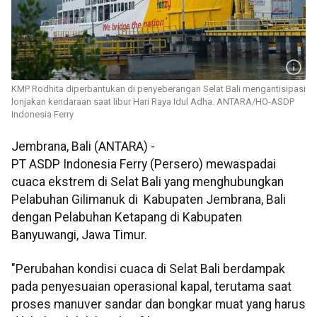
KMP Rodhita diperbantukan di penyeberangan Selat Bali mengantisipasi
lonjakan kendaraan saat libur Hari Raya Idul Adha. ANTARA/HO-ASDP
Indonesia Ferry
Jembrana, Bali (ANTARA) -
PT ASDP Indonesia Ferry (Persero) mewaspadai
cuaca ekstrem di Selat Bali yang menghubungkan
Pelabuhan Gilimanuk di Kabupaten Jembrana, Bali
dengan Pelabuhan Ketapang di Kabupaten
Banyuwangi, Jawa Timur.
"Perubahan kondisi cuaca di Selat Bali berdampak
pada penyesuaian operasional kapal, terutama saat
proses manuver sandar dan bongkar muat yang harus