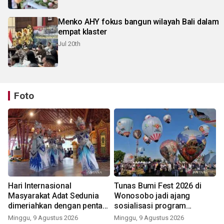
Menko AHY fokus bangun wilayah Bali dalam
empat klaster
Jul 20th
Foto
Hari Internasional
Tunas Bumi Fest 2026 di
Masyarakat Adat Sedunia
Wonosobo jadi ajang
dimeriahkan dengan pentas
sosialisasi program
seni budaya Bali
pemerintah lewat balon
Minggu, 9 Agustus 2026
Minggu, 9 Agustus 2026