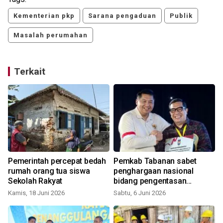
Kementerian pkp
Sarana pengaduan
Publik
Masalah perumahan
Terkait
Pemerintah percepat bedah
Pemkab Tabanan sabet
rumah orang tua siswa
penghargaan nasional
Sekolah Rakyat
bidang pengentasan
stunting dan kemiskinan
Kamis, 18 Juni 2026
Sabtu, 6 Juni 2026
S