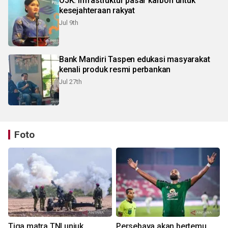
OJK: Infrastruktur pasar karbon untuk
kesejahteraan rakyat
Jul 9th
Bank Mandiri Taspen edukasi masyarakat
kenali produk resmi perbankan
Jul 27th
Foto
Tiga matra TNI unjuk
Persebaya akan bertemu