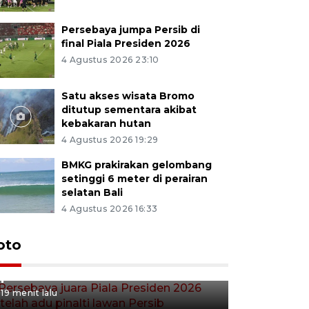
Persebaya jumpa Persib di
final Piala Presiden 2026
4 Agustus 2026 23:10
Satu akses wisata Bromo
ditutup sementara akibat
kebakaran hutan
4 Agustus 2026 19:29
BMKG prakirakan gelombang
setinggi 6 meter di perairan
selatan Bali
4 Agustus 2026 16:33
Persebaya juara Piala
oto
Presiden 2026 setelah adu
pinalti lawan Persib
19 menit lalu