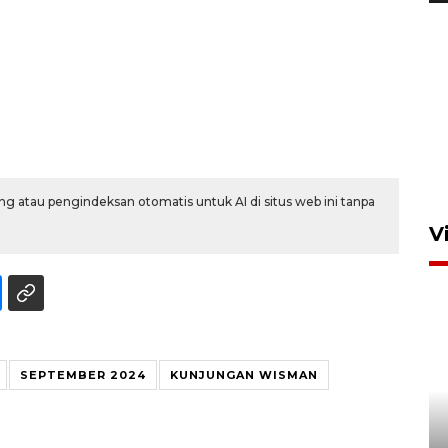
Persebaya akan bertemu
Persib di laga final Piala
Presiden 2026
5 Agustus 2026 07:33
g atau pengindeksan otomatis untuk AI di situs web ini tanpa
V
SEPTEMBER 2024
KUNJUNGAN WISMAN
Kemen LH, KKP, dan Gubernur
Bali tanam ribuan bibit