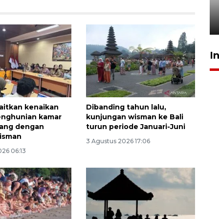
mangrove
26 Juli 2026 21:18
I
kaitkan kenaikan
Dibanding tahun lalu,
enghunian kamar
kunjungan wisman ke Bali
tang dengan
turun periode Januari-Juni
wisman
3 Agustus 2026 17:06
026 06:13