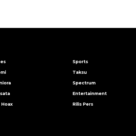
tes
Sports
omi
Taksu
iora
Spectrum
isata
Entertainment
 Hoax
Rilis Pers