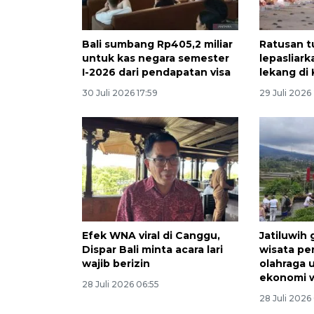
Bali sumbang Rp405,2 miliar
Ratusan tu
untuk kas negara semester
lepasliar
I-2026 dari pendapatan visa
lekang di
30 Juli 2026 17:59
29 Juli 2026 
Efek WNA viral di Canggu,
Jatiluwih 
Dispar Bali minta acara lari
wisata pe
wajib berizin
olahraga 
ekonomi 
28 Juli 2026 06:55
28 Juli 2026