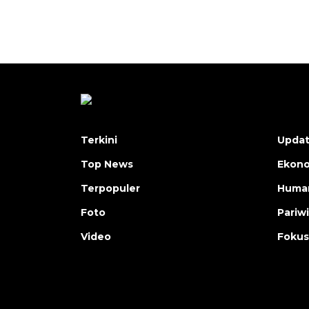
Terkini
Upda
Top News
Ekon
Terpopuler
Human
Foto
Pariw
Video
Fokus