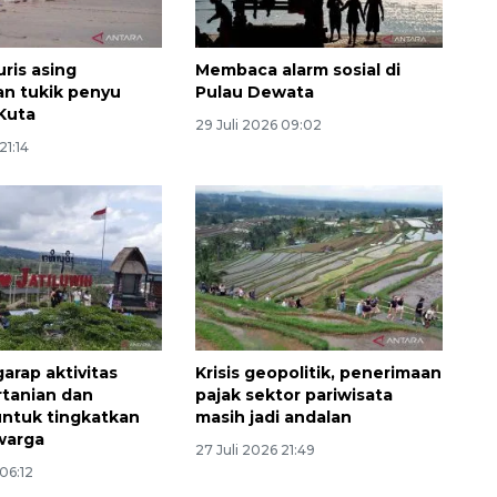
ris asing
Membaca alarm sosial di
kan tukik penyu
Pulau Dewata
 Kuta
29 Juli 2026 09:02
21:14
Memberantas kejahatan
jalanan Jakarta
2026-08-05 18:00:00
garap aktivitas
Krisis geopolitik, penerimaan
rtanian dan
pajak sektor pariwisata
untuk tingkatkan
masih jadi andalan
warga
27 Juli 2026 21:49
 06:12