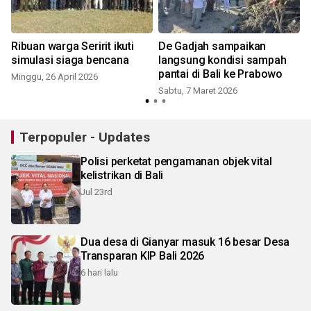
Ribuan warga Seririt ikuti
De Gadjah sampaikan
i
simulasi siaga bencana
langsung kondisi sampah
pantai di Bali ke Prabowo
Minggu, 26 April 2026
Sabtu, 7 Maret 2026
K
Terpopuler - Updates
Polisi perketat pengamanan objek vital
kelistrikan di Bali
Jul 23rd
Dua desa di Gianyar masuk 16 besar Desa
Transparan KIP Bali 2026
6 hari lalu