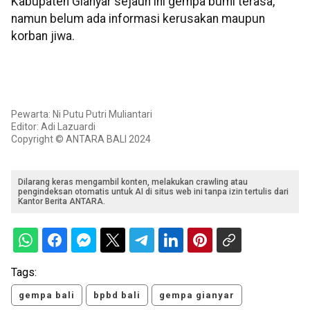
Kabupaten Gianyar sejauh ini gempa bumi terasa,
namun belum ada informasi kerusakan maupun
korban jiwa.
Pewarta: Ni Putu Putri Muliantari
Editor: Adi Lazuardi
Copyright © ANTARA BALI 2024
Dilarang keras mengambil konten, melakukan crawling atau
pengindeksan otomatis untuk AI di situs web ini tanpa izin tertulis dari
Kantor Berita ANTARA.
Tags:
gempa bali
bpbd bali
gempa gianyar