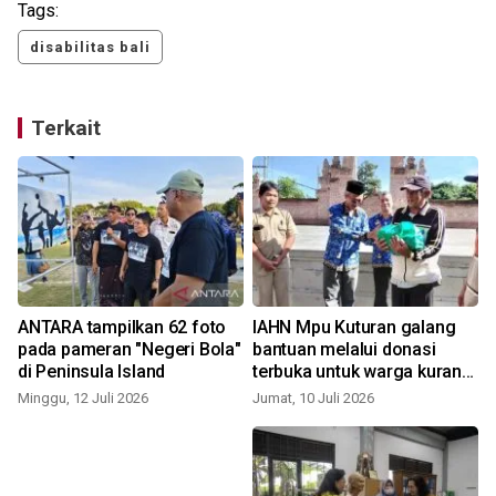
Tags:
disabilitas bali
Terkait
ANTARA tampilkan 62 foto
IAHN Mpu Kuturan galang
pada pameran "Negeri Bola"
bantuan melalui donasi
di Peninsula Island
terbuka untuk warga kurang
J
mampu
Minggu, 12 Juli 2026
Jumat, 10 Juli 2026