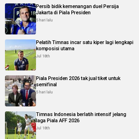
Persib bidik kemenangan duel Persija
Jakarta di Piala Presiden
5 hari lalu
Pelatih Timnas incar satu kiper lagi lengkapi
komposisi utama
Jul 18th
Piala Presiden 2026 tak jual tiket untuk
semifinal
5 hari lalu
Timnas Indonesia berlatih intensif jelang
laga Piala AFF 2026
Jul 18th