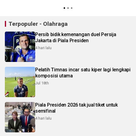
J
Terpopuler - Olahraga
Persib bidik kemenangan duel Persija
Jakarta di Piala Presiden
4 hari lalu
Pelatih Timnas incar satu kiper lagi lengkapi
komposisi utama
Jul 18th
Piala Presiden 2026 tak jual tiket untuk
semifinal
4 hari lalu