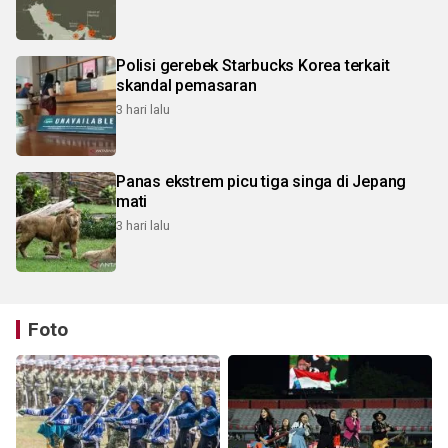
Polisi gerebek Starbucks Korea terkait
skandal pemasaran
3 hari lalu
Panas ekstrem picu tiga singa di Jepang
mati
3 hari lalu
Foto