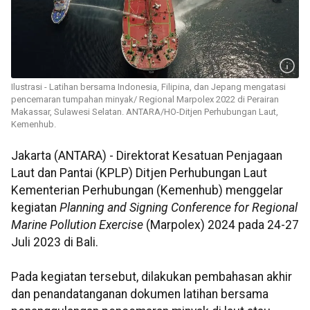
Ilustrasi - Latihan bersama Indonesia, Filipina, dan Jepang mengatasi
pencemaran tumpahan minyak/ Regional Marpolex 2022 di Perairan
Makassar, Sulawesi Selatan. ANTARA/HO-Ditjen Perhubungan Laut,
Kemenhub.
Jakarta (ANTARA) - Direktorat Kesatuan Penjagaan
Laut dan Pantai (KPLP) Ditjen Perhubungan Laut
Kementerian Perhubungan (Kemenhub) menggelar
kegiatan
Planning and Signing Conference for Regional
Marine Pollution Exercise
(Marpolex) 2024 pada 24-27
Juli 2023 di Bali.
Pada kegiatan tersebut, dilakukan pembahasan akhir
dan penandatanganan dokumen latihan bersama