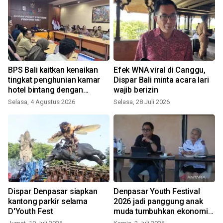
BPS Bali kaitkan kenaikan
Efek WNA viral di Canggu,
tingkat penghunian kamar
Dispar Bali minta acara lari
hotel bintang dengan
wajib berizin
kualitas wisman
Selasa, 4 Agustus 2026
Selasa, 28 Juli 2026
S
i
Dispar Denpasar siapkan
Denpasar Youth Festival
kantong parkir selama
2026 jadi panggung anak
D'Youth Fest
muda tumbuhkan ekonomi
kreatif