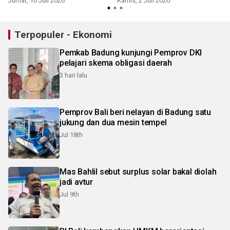
Jumat, 10 Juli 2026
Kamis, 2 Juli 2026
R
Terpopuler - Ekonomi
Pemkab Badung kunjungi Pemprov DKI
pelajari skema obligasi daerah
3 hari lalu
Pemprov Bali beri nelayan di Badung satu
jukung dan dua mesin tempel
Jul 18th
Mas Bahlil sebut surplus solar bakal diolah
jadi avtur
Jul 9th