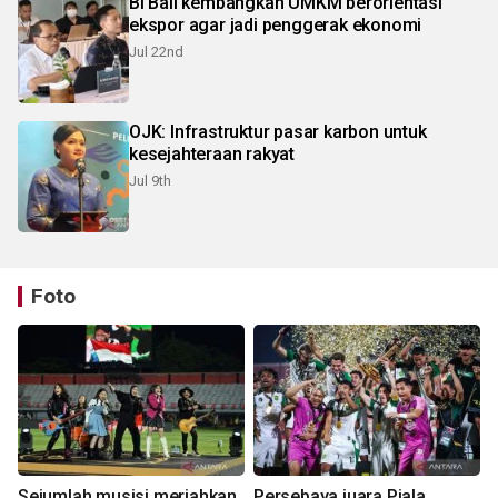
BI Bali kembangkan UMKM berorientasi
ekspor agar jadi penggerak ekonomi
Jul 22nd
OJK: Infrastruktur pasar karbon untuk
kesejahteraan rakyat
Jul 9th
Foto
Sejumlah musisi meriahkan
Persebaya juara Piala