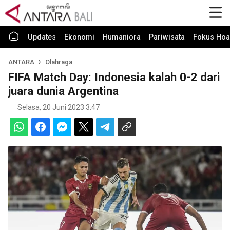
Updates
Ekonomi
Humaniora
Pariwisata
Fokus Hoa
ANTARA
Olahraga
FIFA Match Day: Indonesia kalah 0-2 dari
juara dunia Argentina
Selasa, 20 Juni 2023 3:47