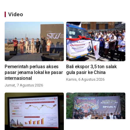
Video
Pemerintah perluas akses
Bali ekspor 3,5 ton salak
pasar jenama lokal ke pasar
gula pasir ke China
internasional
Kamis, 6 Agustus 2026
Jumat, 7 Agustus 2026