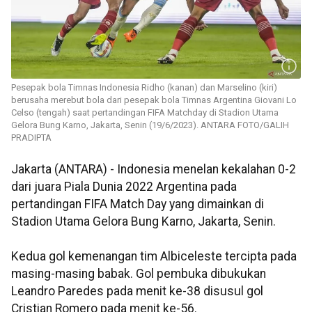
Pesepak bola Timnas Indonesia Ridho (kanan) dan Marselino (kiri)
berusaha merebut bola dari pesepak bola Timnas Argentina Giovani Lo
Celso (tengah) saat pertandingan FIFA Matchday di Stadion Utama
Gelora Bung Karno, Jakarta, Senin (19/6/2023). ANTARA FOTO/GALIH
PRADIPTA
Jakarta (ANTARA) - Indonesia menelan kekalahan 0-2
dari juara Piala Dunia 2022 Argentina pada
pertandingan FIFA Match Day yang dimainkan di
Stadion Utama Gelora Bung Karno, Jakarta, Senin.
Kedua gol kemenangan tim Albiceleste tercipta pada
masing-masing babak. Gol pembuka dibukukan
Leandro Paredes pada menit ke-38 disusul gol
Cristian Romero pada menit ke-56.