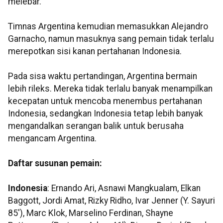
melebar.
Timnas Argentina kemudian memasukkan Alejandro
Garnacho, namun masuknya sang pemain tidak terlalu
merepotkan sisi kanan pertahanan Indonesia.
Pada sisa waktu pertandingan, Argentina bermain
lebih rileks. Mereka tidak terlalu banyak menampilkan
kecepatan untuk mencoba menembus pertahanan
Indonesia, sedangkan Indonesia tetap lebih banyak
mengandalkan serangan balik untuk berusaha
mengancam Argentina.
Daftar susunan pemain:
Indonesia
: Ernando Ari, Asnawi Mangkualam, Elkan
Baggott, Jordi Amat, Rizky Ridho, Ivar Jenner (Y. Sayuri
85'), Marc Klok, Marselino Ferdinan, Shayne