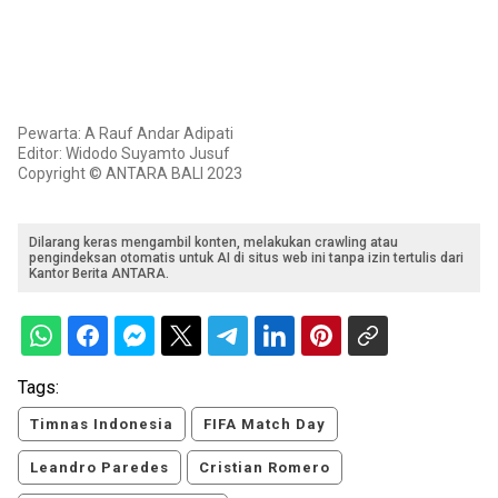
Pewarta: A Rauf Andar Adipati
Editor: Widodo Suyamto Jusuf
Copyright © ANTARA BALI 2023
Dilarang keras mengambil konten, melakukan crawling atau
pengindeksan otomatis untuk AI di situs web ini tanpa izin tertulis dari
Kantor Berita ANTARA.
Tags:
Timnas Indonesia
FIFA Match Day
Leandro Paredes
Cristian Romero