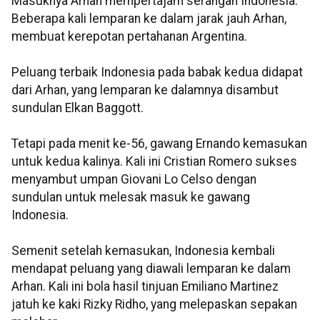
Masuknya Arhan mempertajam serangan Indonesia.
Beberapa kali lemparan ke dalam jarak jauh Arhan,
membuat kerepotan pertahanan Argentina.
Peluang terbaik Indonesia pada babak kedua didapat
dari Arhan, yang lemparan ke dalamnya disambut
sundulan Elkan Baggott.
Tetapi pada menit ke-56, gawang Ernando kemasukan
untuk kedua kalinya. Kali ini Cristian Romero sukses
menyambut umpan Giovani Lo Celso dengan
sundulan untuk melesak masuk ke gawang
Indonesia.
Semenit setelah kemasukan, Indonesia kembali
mendapat peluang yang diawali lemparan ke dalam
Arhan. Kali ini bola hasil tinjuan Emiliano Martinez
jatuh ke kaki Rizky Ridho, yang melepaskan sepakan