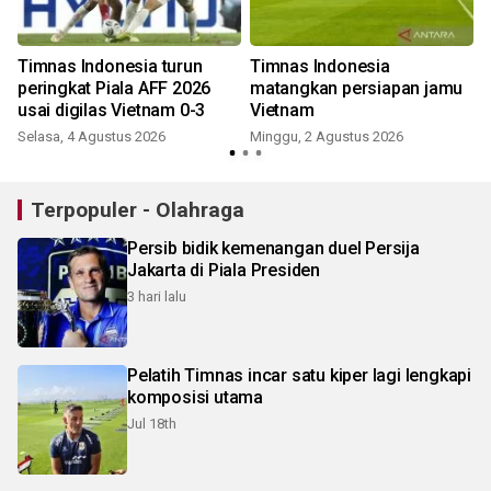
Timnas Indonesia turun
Timnas Indonesia
m
peringkat Piala AFF 2026
matangkan persiapan jamu
usai digilas Vietnam 0-3
Vietnam
Selasa, 4 Agustus 2026
Minggu, 2 Agustus 2026
Terpopuler - Olahraga
Persib bidik kemenangan duel Persija
Jakarta di Piala Presiden
3 hari lalu
Pelatih Timnas incar satu kiper lagi lengkapi
komposisi utama
Jul 18th