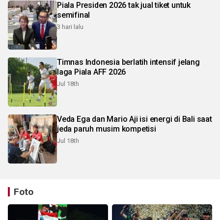
Piala Presiden 2026 tak jual tiket untuk
semifinal
3 hari lalu
Timnas Indonesia berlatih intensif jelang
laga Piala AFF 2026
Jul 18th
Veda Ega dan Mario Aji isi energi di Bali saat
jeda paruh musim kompetisi
Jul 18th
Foto