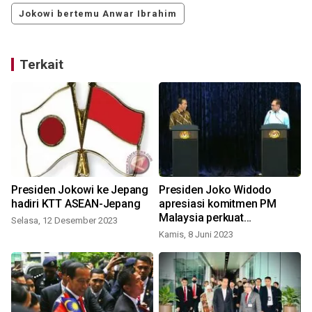
Jokowi bertemu Anwar Ibrahim
Terkait
,
Presiden Jokowi ke Jepang
Presiden Joko Widodo
hadiri KTT ASEAN-Jepang
apresiasi komitmen PM
Malaysia perkuat
Selasa, 12 Desember 2023
perlindungan PMI
Kamis, 8 Juni 2023
S