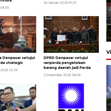
rindra
24 Januari 2026 19:23
6 06:30
Tiga matra TNI unjuk
kemampuan tempur Perisai
Trisila Nusantara dalam
latihan di Kepri
5 Agustus 2026 16:28
V
 Denpasar setujui
DPRD Denpasar setujui
da strategis
ranperda pengelolaan
barang daerah jadi Perda
 2025 22:29
2 Desember 2025 06:06
Polisi tetapkan lima tersangka
pengeroyokan maling ayam di
Tabanan