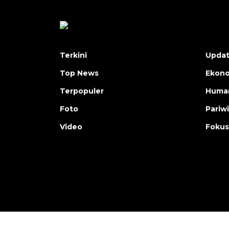
Terkini
Upda
Top News
Ekon
Terpopuler
Human
Foto
Pariw
Video
Fokus