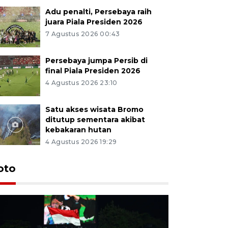
Adu penalti, Persebaya raih
juara Piala Presiden 2026
7 Agustus 2026 00:43
Persebaya jumpa Persib di
final Piala Presiden 2026
4 Agustus 2026 23:10
Satu akses wisata Bromo
ditutup sementara akibat
kebakaran hutan
4 Agustus 2026 19:29
Persebaya
oto
Presiden
pinalti l
7 Agustus 202