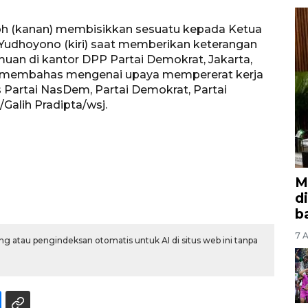
h (kanan) membisikkan sesuatu kepada Ketua
udhoyono (kiri) saat memberikan keterangan
uan di kantor DPP Partai Demokrat, Jakarta,
t membahas mengenai upaya mempererat kerja
s Partai NasDem, Partai Demokrat, Partai
Galih Pradipta/wsj.
M
d
b
7 A
g atau pengindeksan otomatis untuk AI di situs web ini tanpa