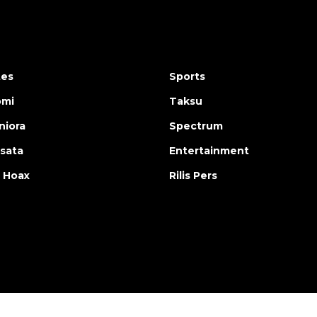
tes
Sports
omi
Taksu
iora
Spectrum
isata
Entertainment
 Hoax
Rilis Pers