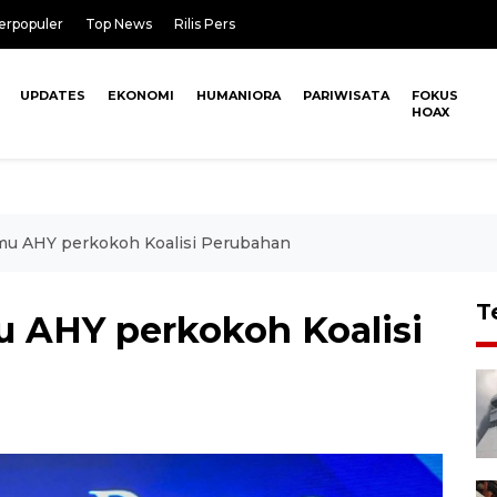
erpopuler
Top News
Rilis Pers
UPDATES
EKONOMI
HUMANIORA
PARIWISATA
FOKUS
HOAX
mu AHY perkokoh Koalisi Perubahan
T
u AHY perkokoh Koalisi