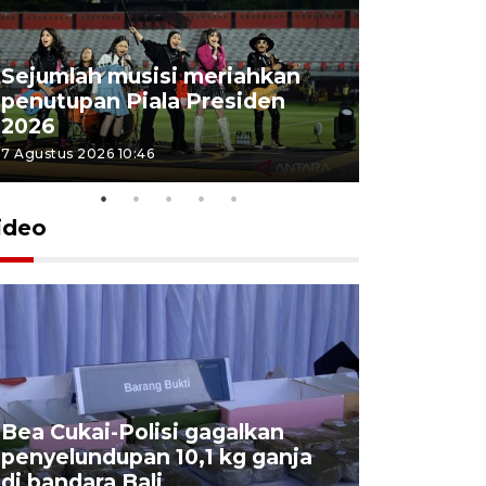
Sejumlah musisi meriahkan
penutupan Piala Presiden
2026
7 Agustus 2026 10:46
ideo
Bea Cukai-Polisi gagalkan
Pemerint
penyelundupan 10,1 kg ganja
pasar jen
di bandara Bali
internasi