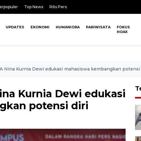
erpopuler
Top News
Rilis Pers
UPDATES
EKONOMI
HUMANIORA
PARIWISATA
FOKUS
HOAX
A Nina Kurnia Dewi edukasi mahasiswa kembangkan potensi 
T
na Kurnia Dewi edukasi
kan potensi diri