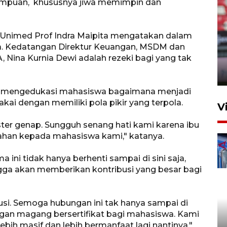
ampuan, khususnya jiwa memimpin dan
Persib Bandung lolos ke final
 Unimed Prof Indra Maipita mengatakan dalam
setelah kalahkan Persija
ga. Kedatangan Direktur Keuangan, MSDM dan
ina Kurnia Dewi adalah rezeki bagi yang tak
Jakarta 2-1
4 Agustus 2026 20:10
n mengedukasi mahasiswa bagaimana menjadi
kai dengan memiliki pola pikir yang terpola.
V
ster genap. Sungguh senang hati kami karena ibu
ahan kepada mahasiswa kami," katanya.
ini tidak hanya berhenti sampai di sini saja,
ngga akan memberikan kontribusi yang besar bagi
Apresiasi Desak Made,
usi. Semoga hubungan ini tak hanya sampai di
Pemprov Bali siapkan wall
dengan magang bersertifikat bagi mahasiswa. Kami
standar internasional
bih masif dan lebih bermanfaat lagi nantinya,"