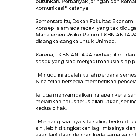
butuhkan. Perbanyak jaringan dan kem
komunikasi," katanya.
Sementara itu, Dekan Fakultas Ekonomi
konsep Islam ada rezeki yang tak didu
Manajemen Risiko Perum LKBN ANTARA, N
disangka-sangka untuk Unimed.
Karena, LKBN ANTARA berbagi ilmu da
sosok yang siap menjadi manusia siap pa
"Minggu ini adalah kuliah perdana seme
Nina telah bersedia memberikan pencer
Ia juga menyampaikan harapan kerja sama 
melainkan harus terus dilanjutkan, sehi
kedua pihak.
"Memang saatnya kita saling berkontrib
sini, lebih ditingkatkan lagi, misalnya 
akan lanjutkan dengan kerja sama yang le