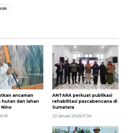
IRI
Memberantas kejahatan
jalanan Jakarta
2026-08-05 18:00:00
atkan ancaman
ANTARA perkuat publikasi
 hutan dan lahan
rehabilitasi pascabencana di
 Nino
Sumatera
10:19
22 Januari 2026 17:34