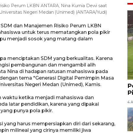
siko Perum LKBN ANTARA, Nina Kurnia Dewi saat
Universitas Negeri Medan (Unimed) (ANTARA/Yudi)
 MSDM dan Manajemen Risiko Perum LKBN
hasiswa untuk terus mematangkan pola pikir
ampu menjadi sosok yang matang dalam
upa menciptakan SDM yang berkualitas. Karena
engisi pembangunan dan mengambil alih
ata Nina di hadapan ratusan mahasiswa pada
engan tema "Generasi Digital Pemimpin Masa
niversitas Negeri Medan (Unimed), Kamis.
P
P
n waktu ketika menjadi mahasiswa dan
4 
a latar pendidikan, karena yang dipakai
 yang punya pola pikir.
rasi yang harus mempersiapkan diri dari sekarang,
n milineal yang cirinya memiliki jiwa