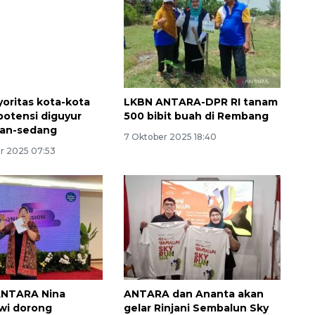
oritas kota-kota
LKBN ANTARA-DPR RI tanam
potensi diguyur
500 bibit buah di Rembang
gan-sedang
7 Oktober 2025 18:40
r 2025 07:53
ANTARA Nina
ANTARA dan Ananta akan
wi dorong
gelar Rinjani Sembalun Sky