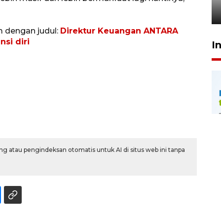
24 Juli 2026 20:25
m dengan judul:
Direktur Keuangan ANTARA
si diri
I
g atau pengindeksan otomatis untuk AI di situs web ini tanpa