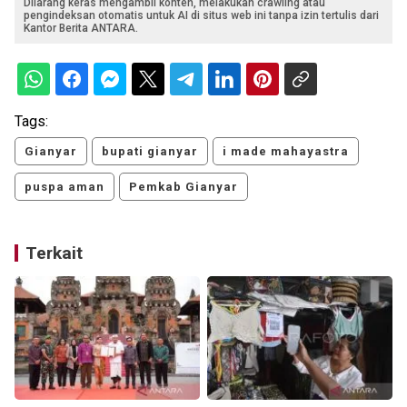
Dilarang keras mengambil konten, melakukan crawling atau
pengindeksan otomatis untuk AI di situs web ini tanpa izin tertulis dari
Kantor Berita ANTARA.
Tags:
Gianyar
bupati gianyar
i made mahayastra
puspa aman
Pemkab Gianyar
Terkait