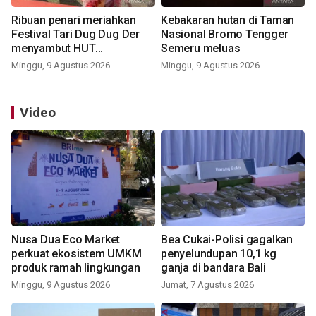
Ribuan penari meriahkan
Kebakaran hutan di Taman
Festival Tari Dug Dug Der
Nasional Bromo Tengger
menyambut HUT
Semeru meluas
Kemerdekaan
Minggu, 9 Agustus 2026
Minggu, 9 Agustus 2026
Video
Nusa Dua Eco Market
Bea Cukai-Polisi gagalkan
perkuat ekosistem UMKM
penyelundupan 10,1 kg
produk ramah lingkungan
ganja di bandara Bali
Minggu, 9 Agustus 2026
Jumat, 7 Agustus 2026