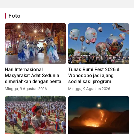
Foto
Hari Internasional
Tunas Bumi Fest 2026 di
Masyarakat Adat Sedunia
Wonosobo jadi ajang
dimeriahkan dengan pentas
sosialisasi program
seni budaya Bali
pemerintah lewat balon
Minggu, 9 Agustus 2026
Minggu, 9 Agustus 2026
udara