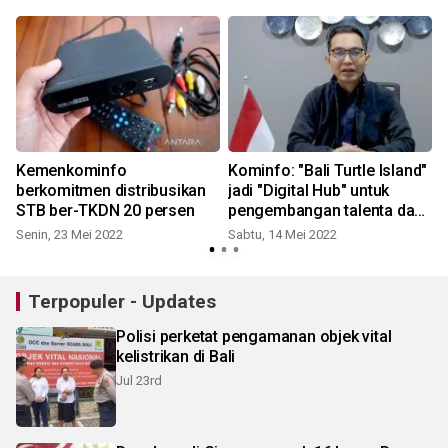
Kemenkominfo
Kominfo: "Bali Turtle Island"
u
berkomitmen distribusikan
jadi "Digital Hub" untuk
STB ber-TKDN 20 persen
pengembangan talenta dan
inovasi
Senin, 23 Mei 2022
Sabtu, 14 Mei 2022
Terpopuler - Updates
Polisi perketat pengamanan objek vital
kelistrikan di Bali
Jul 23rd