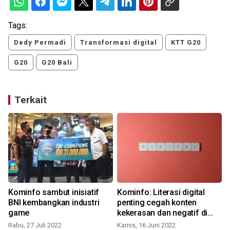
Tags:
Dedy Permadi
Transformasi digital
KTT G20
G20
G20 Bali
Terkait
Kominfo sambut inisiatif
Kominfo: Literasi digital
a
BNI kembangkan industri
penting cegah konten
game
kekerasan dan negatif di
J
medsos
Rabu, 27 Juli 2022
Kamis, 16 Juni 2022