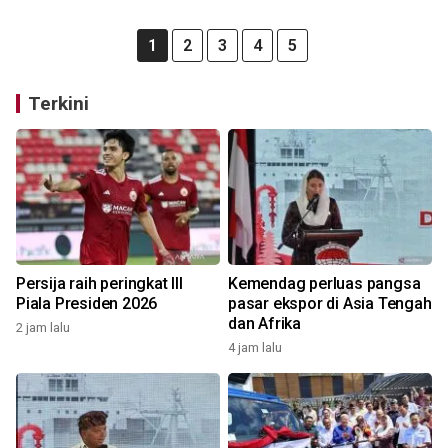
1
2
3
4
5
Terkini
Persija raih peringkat III
Kemendag perluas pangsa
Piala Presiden 2026
pasar ekspor di Asia Tengah
dan Afrika
2 jam lalu
4 jam lalu