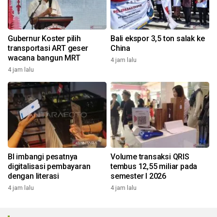
Gubernur Koster pilih
Bali ekspor 3,5 ton salak ke
transportasi ART geser
China
wacana bangun MRT
4 jam lalu
4 jam lalu
BI imbangi pesatnya
Volume transaksi QRIS
digitalisasi pembayaran
tembus 12,55 miliar pada
dengan literasi
semester I 2026
4 jam lalu
4 jam lalu