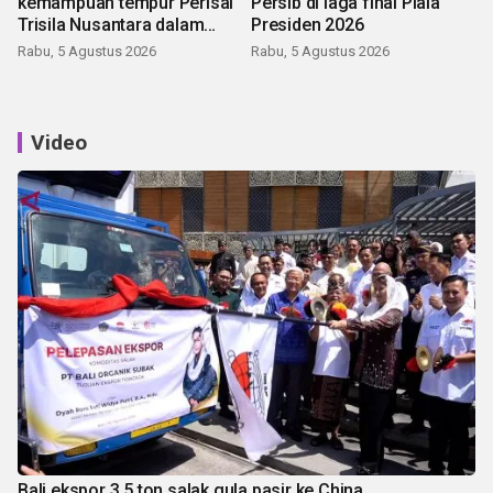
kemampuan tempur Perisai
Persib di laga final Piala
Trisila Nusantara dalam
Presiden 2026
latihan di Kepri
Rabu, 5 Agustus 2026
Rabu, 5 Agustus 2026
Video
Bali ekspor 3,5 ton salak gula pasir ke China