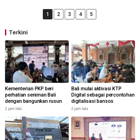
1
2
3
4
5
Terkini
Kementerian PKP beri
Bali mulai aktivasi KTP
perhatian seniman Bali
Digital sebagai percontohan
dengan bangunkan rusun
digitalisasi bansos
2 jam lalu
2 jam lalu