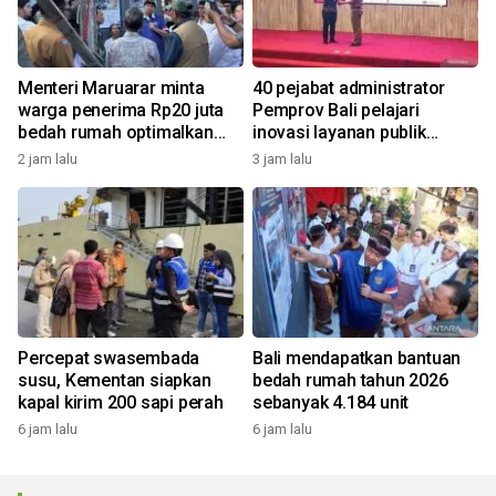
Menteri Maruarar minta
40 pejabat administrator
warga penerima Rp20 juta
Pemprov Bali pelajari
bedah rumah optimalkan
inovasi layanan publik
bantuan
Bangli
2 jam lalu
3 jam lalu
Percepat swasembada
Bali mendapatkan bantuan
susu, Kementan siapkan
bedah rumah tahun 2026
kapal kirim 200 sapi perah
sebanyak 4.184 unit
6 jam lalu
6 jam lalu