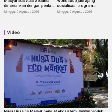
Masyarakat Adat Sedunia
Wonosobo jadi ajang
dimeriahkan dengan pentas
sosialisasi program
seni budaya Bali
pemerintah lewat balon
Minggu, 9 Agustus 2026
Minggu, 9 Agustus 2026
udara
Video
Nusa Dua Eco Market perkuat ekosistem UMKM produk