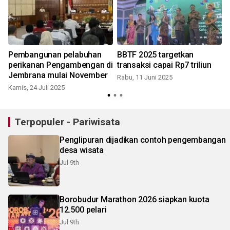
Pembangunan pelabuhan
BBTF 2025 targetkan
perikanan Pengambengan di
transaksi capai Rp7 triliun
Jembrana mulai November
Rabu, 11 Juni 2025
Kamis, 24 Juli 2025
S
Terpopuler - Pariwisata
Penglipuran dijadikan contoh pengembangan
desa wisata
Jul 9th
Borobudur Marathon 2026 siapkan kuota
12.500 pelari
Jul 9th