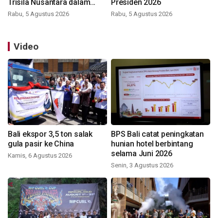
Trisila Nusantara dalam
Presiden 2026
latihan di Kepri
Rabu, 5 Agustus 2026
Rabu, 5 Agustus 2026
Video
Bali ekspor 3,5 ton salak
BPS Bali catat peningkatan
gula pasir ke China
hunian hotel berbintang
selama Juni 2026
Kamis, 6 Agustus 2026
Senin, 3 Agustus 2026