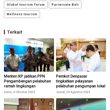
Global tourism forum
Pariwisata Bali
Wellness tourism
Terkait
Menteri KP jadikan PPN
Pemkot Denpasar
Pengambengan pelabuhan
tingkatkan pelayanan
ramah lingkungan
pelabuhan pengumpan lokal
Senin, 6 Oktober 2025
Jumat, 29 Agustus 2025
S