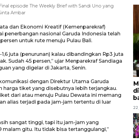
inal episode The Weekly Brief with Sandi Uno yang
/Sinta Ambar
sata dan Ekonomi Kreatif (Kemenparekraf)
 penerbangan nasional Garuda Indonesia telah
ersen untuk rute menuju Pulau Bali.
-1,6 juta (penurunan) kalau dibandingkan Rp3 juta
k. Sudah 45 persen,” ujar Menparekraf Sandiaga
n yang digelar di Jakarta, Senin.
 komunikasi dengan Direktur Utama Garuda
M
n harga tiket yang disebutnya lebih terjangkau.
d
iket dari atau menuju Pulau Dewata ini memang
b
 alias terjadi pada jam-jam tertentu di luar
22 
h sangat tinggi, tapi itu jam-jam yang
9 malam gitu. Itu tidak bisa tertanggulangi,”