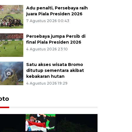
Adu penalti, Persebaya raih
juara Piala Presiden 2026
7 Agustus 2026 00:43
Persebaya jumpa Persib di
final Piala Presiden 2026
4 Agustus 2026 23:10
Satu akses wisata Bromo
ditutup sementara akibat
kebakaran hutan
4 Agustus 2026 19:29
Persebaya
oto
Presiden
pinalti l
7 Agustus 202