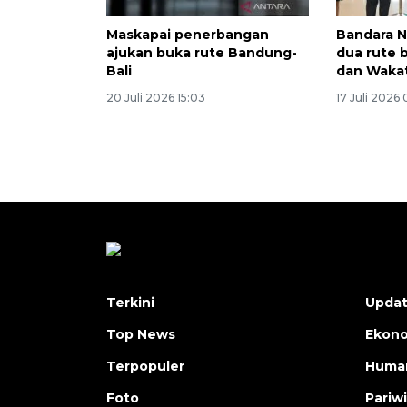
Maskapai penerbangan
Bandara N
ajukan buka rute Bandung-
dua rute 
Bali
dan Waka
20 Juli 2026 15:03
17 Juli 2026
Terkini
Upda
Top News
Ekon
Terpopuler
Human
Foto
Pariw