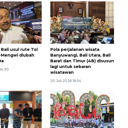
 Bali usul rute Tol
Pola perjalanan wisata
-Mengwi diubah
Banyuwangi, Bali Utara, Bali
ra
Barat dan Timur (4B) disusun
lagi untuk sebaran
 14:30
wisatawan
Awas penipuan berbasis AI
20 Juli 2026 18:54
2026-08-07 13:45:00