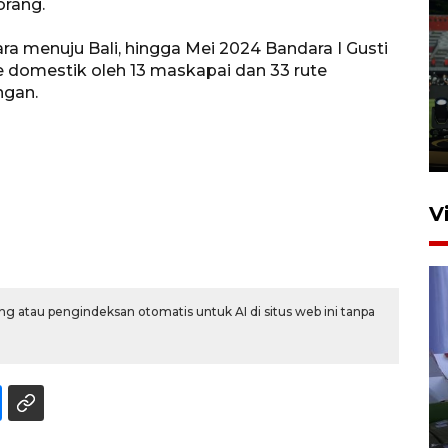
orang.
dara menuju Bali, hingga Mei 2024 Bandara I Gusti
Tiga matra TNI unjuk
e domestik oleh 13 maskapai dan 33 rute
kemampuan tempur Perisai
ngan.
Trisila Nusantara dalam
latihan di Kepri
5 Agustus 2026 16:28
V
g atau pengindeksan otomatis untuk AI di situs web ini tanpa
Polisi tetapkan lima tersangka
pengeroyokan maling ayam di
Tabanan