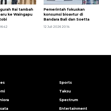
gurah Rai tambah
Pemerintah fokuskan
baru ke Waingapu
konsumsi bioavtur di
tobi
Bandara Bali dan Soetta
 06:42
12 Juli 2026 20:14
tes
Sports
omi
Taksu
iora
Spectrum
isata
Entertainment