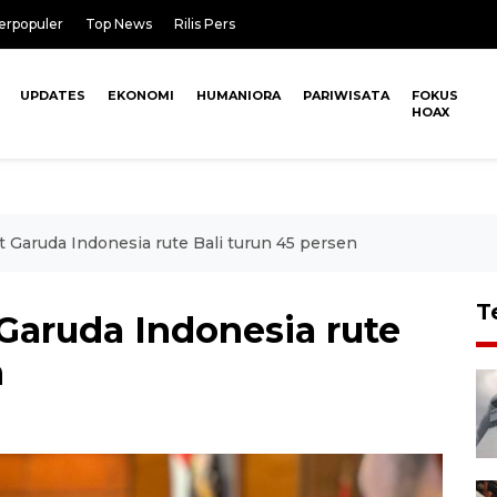
erpopuler
Top News
Rilis Pers
UPDATES
EKONOMI
HUMANIORA
PARIWISATA
FOKUS
HOAX
t Garuda Indonesia rute Bali turun 45 persen
T
Garuda Indonesia rute
n