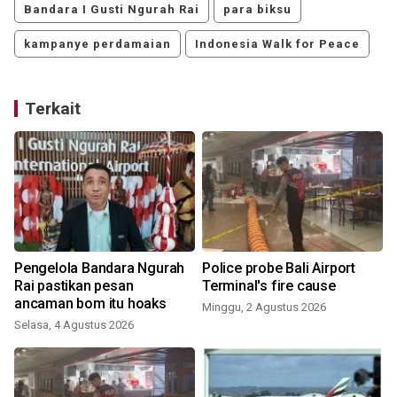
Bandara I Gusti Ngurah Rai
para biksu
kampanye perdamaian
Indonesia Walk for Peace
Terkait
Pengelola Bandara Ngurah
Police probe Bali Airport
Rai pastikan pesan
Terminal's fire cause
ancaman bom itu hoaks
Minggu, 2 Agustus 2026
Selasa, 4 Agustus 2026
J