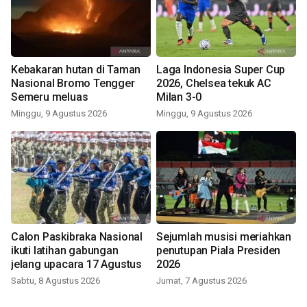
Kebakaran hutan di Taman
Laga Indonesia Super Cup
Nasional Bromo Tengger
2026, Chelsea tekuk AC
Semeru meluas
Milan 3-0
Minggu, 9 Agustus 2026
Minggu, 9 Agustus 2026
Calon Paskibraka Nasional
Sejumlah musisi meriahkan
ikuti latihan gabungan
penutupan Piala Presiden
jelang upacara 17 Agustus
2026
Sabtu, 8 Agustus 2026
Jumat, 7 Agustus 2026