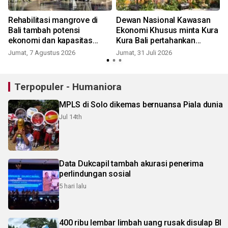
Rehabilitasi mangrove di
Dewan Nasional Kawasan
Bali tambah potensi
Ekonomi Khusus minta Kura
ekonomi dan kapasitas
Kura Bali pertahankan
nelayan kelola ekowisata
prinsip keberlanjutan
Jumat, 7 Agustus 2026
Jumat, 31 Juli 2026
R
Terpopuler - Humaniora
MPLS di Solo dikemas bernuansa Piala dunia
Jul 14th
Data Dukcapil tambah akurasi penerima
perlindungan sosial
5 hari lalu
400 ribu lembar limbah uang rusak disulap BI