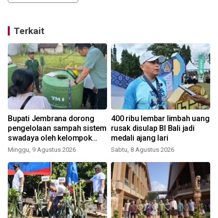
Terkait
Bupati Jembrana dorong
400 ribu lembar limbah uang
pengelolaan sampah sistem
rusak disulap BI Bali jadi
swadaya oleh kelompok
medali ajang lari
masyarakat
Minggu, 9 Agustus 2026
Sabtu, 8 Agustus 2026
K