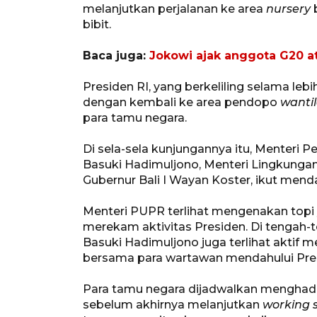
melanjutkan perjalanan ke area
nursery
b
bibit.
Baca juga:
Jokowi ajak anggota G20 a
Presiden RI, yang berkeliling selama leb
dengan kembali ke area pendopo
wanti
para tamu negara.
Di sela-sela kunjungannya itu, Menter
Basuki Hadimuljono, Menteri Lingkungan
Gubernur Bali I Wayan Koster, ikut mend
Menteri PUPR terlihat mengenakan top
merekam aktivitas Presiden. Di tengah-t
Basuki Hadimuljono juga terlihat aktif
bersama para wartawan mendahului Pres
Para tamu negara dijadwalkan menghadi
sebelum akhirnya melanjutkan
working 