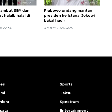
sambut SBY dan
Prabowo undang mantan
t halalbihalal di
presiden ke Istana, Jokowi
bakal hadir
26 22:34
3 Maret 2026 14:25
tes
Sports
omi
Taksu
iora
Spectrum
isata
Entertainment