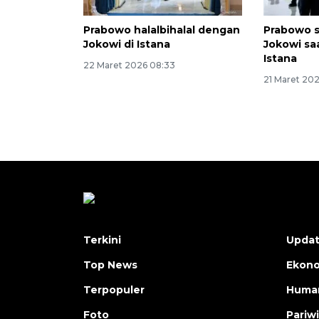
Prabowo halalbihalal dengan
Prabowo 
Jokowi di Istana
Jokowi saa
Istana
22 Maret 2026 08:33
21 Maret 20
Terkini
Upda
Top News
Ekon
Terpopuler
Human
Foto
Pariw