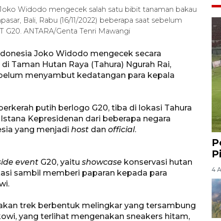
 Joko Widodo mengecek salah satu bibit tanaman bakau
asar, Bali, Rabu (16/11/2022) beberapa saat sebelum
T G20. ANTARA/Genta Tenri Mawangi
Indonesia Joko Widodo mengecek secara
di Taman Hutan Raya (Tahura) Ngurah Rai,
sebelum menyambut kedatangan para kepala
erkerah putih berlogo G20, tiba di lokasi Tahura
Istana Kepresidenan dari beberapa negara
nesia yang menjadi
host
dan
official
.
P
P
side event
G20, yaitu
showcase
konservasi hutan
4 
okasi sambil memberi paparan kepada para
wi.
kan trek berbentuk melingkar yang tersambung
kowi, yang terlihat mengenakan sneakers hitam,