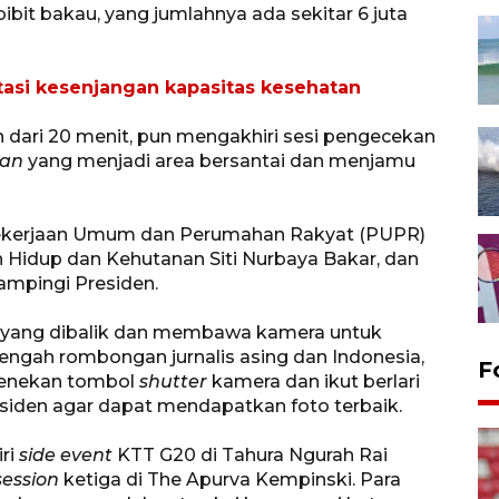
ibit bakau, yang jumlahnya ada sekitar 6 juta
tasi kesenjangan kapasitas kesehatan
ih dari 20 menit, pun mengakhiri sesi pengecekan
lan
yang menjadi area bersantai dan menjamu
i Pekerjaan Umum dan Perumahan Rakyat (PUPR)
 Hidup dan Kehutanan Siti Nurbaya Bakar, dan
ampingi Presiden.
i yang dibalik dan membawa kamera untuk
engah rombongan jurnalis asing dan Indonesia,
F
 menekan tombol
shutter
kamera dan ikut berlari
iden agar dapat mendapatkan foto terbaik.
ri
side event
KTT G20 di Tahura Ngurah Rai
session
ketiga di The Apurva Kempinski. Para