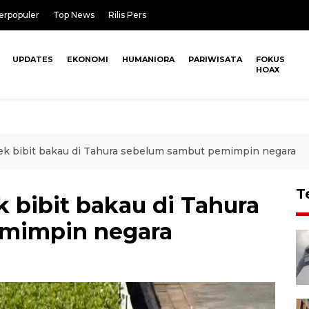
erpopuler
Top News
Rilis Pers
UPDATES
EKONOMI
HUMANIORA
PARIWISATA
FOKUS
HOAX
ek bibit bakau di Tahura sebelum sambut pemimpin negara
T
 bibit bakau di Tahura
mimpin negara