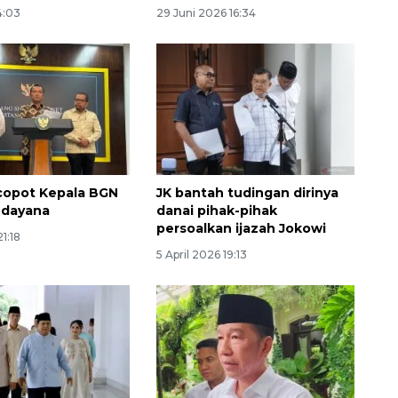
4:03
29 Juni 2026 16:34
copot Kepala BGN
JK bantah tudingan dirinya
ndayana
danai pihak-pihak
persoalkan ijazah Jokowi
Memberantas kejahatan
1:18
jalanan Jakarta
5 April 2026 19:13
2026-08-05 18:00:00