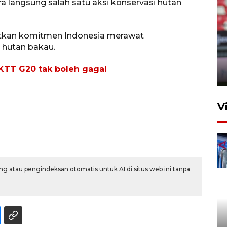
a langsung salah satu aksi konservasi hutan
Persib Bandung lolos ke final
hatkan komitmen Indonesia merawat
setelah kalahkan Persija
 hutan bakau.
Jakarta 2-1
KTT G20 tak boleh gagal
4 Agustus 2026 20:10
V
g atau pengindeksan otomatis untuk AI di situs web ini tanpa
Apresiasi Desak Made,
Pemprov Bali siapkan wall
standar internasional