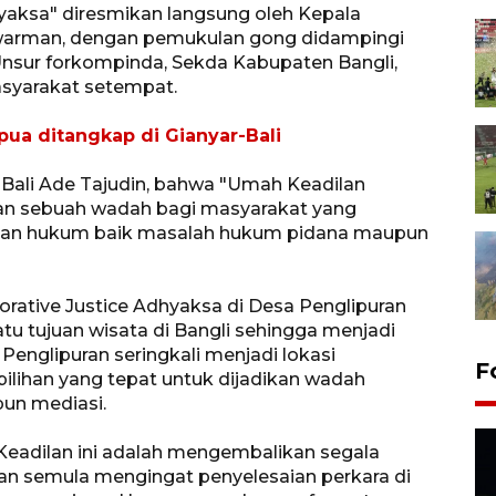
yaksa" diresmikan langsung oleh Kepala
iawarman, dengan pemukulan gong didampingi
, Unsur forkompinda, Sekda Kabupaten Bangli,
asyarakat setempat.
pua ditangkap di Gianyar-Bali
 Bali Ade Tajudin, bahwa "Umah Keadilan
an sebuah wadah bagi masyarakat yang
ngan hukum baik masalah hukum pidana maupun
rative Justice Adhyaksa di Desa Penglipuran
tu tujuan wisata di Bangli sehingga menjadi
Penglipuran seringkali menjadi lokasi
F
lihan yang tepat untuk dijadikan wadah
un mediasi.
Keadilan ini adalah mengembalikan segala
n semula mengingat penyelesaian perkara di