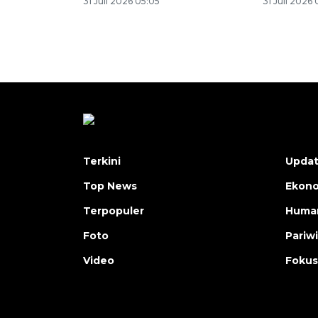
31 Juli 2026 05:05
31 Juli 2026
Terkini
Upda
Top News
Ekon
Terpopuler
Human
Foto
Pariw
Video
Fokus