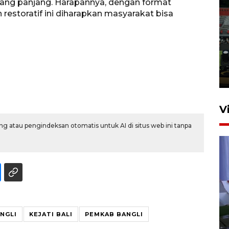
ang panjang. Harapannya, dengan format
 restoratif ini diharapkan masyarakat bisa
Tiga matra TNI unjuk
kemampuan tempur Perisai
Trisila Nusantara dalam
latihan di Kepri
5 Agustus 2026 16:28
V
g atau pengindeksan otomatis untuk AI di situs web ini tanpa
Polisi tetapkan lima tersangka
NGLI
KEJATI BALI
PEMKAB BANGLI
pengeroyokan maling ayam di
Tabanan