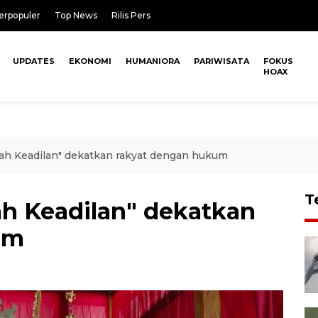
erpopuler
Top News
Rilis Pers
UPDATES
EKONOMI
HUMANIORA
PARIWISATA
FOKUS
HOAX
mah Keadilan" dekatkan rakyat dengan hukum
T
ah Keadilan" dekatkan
um