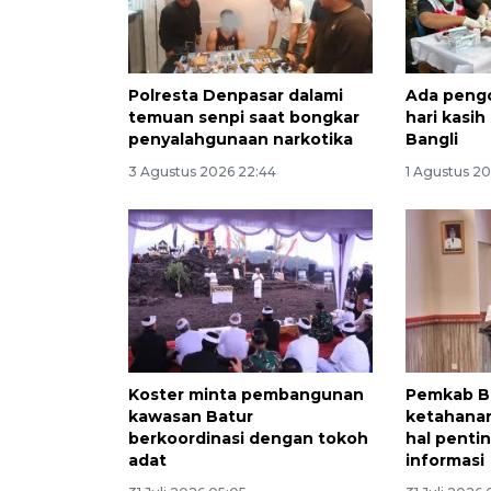
Polresta Denpasar dalami
Ada pengo
temuan senpi saat bongkar
hari kasih
penyalahgunaan narkotika
Bangli
3 Agustus 2026 22:44
1 Agustus 2
Koster minta pembangunan
Pemkab B
kawasan Batur
ketahanan
berkoordinasi dengan tokoh
hal pentin
adat
informasi