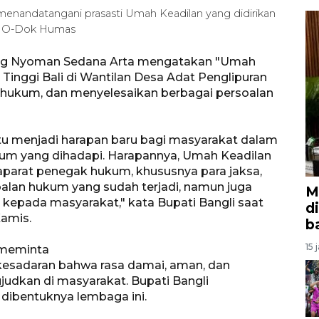
menandatangani prasasti Umah Keadilan yang didirikan
A/HO-Dok Humas
 Sang Nyoman Sedana Arta mengatakan "Umah
Tinggi Bali di Wantilan Desa Adat Penglipuran
 hukum, dan menyelesaikan berbagai persoalan
u menjadi harapan baru bagi masyarakat dalam
um yang dihadapi. Harapannya, Umah Keadilan
 aparat penegak hukum, khususnya para jaksa,
alan hukum yang sudah terjadi, namun juga
M
kepada masyarakat," kata Bupati Bangli saat
d
amis.
b
15 
a meminta
esadaran bahwa rasa damai, aman, dan
udkan di masyarakat. Bupati Bangli
dibentuknya lembaga ini.