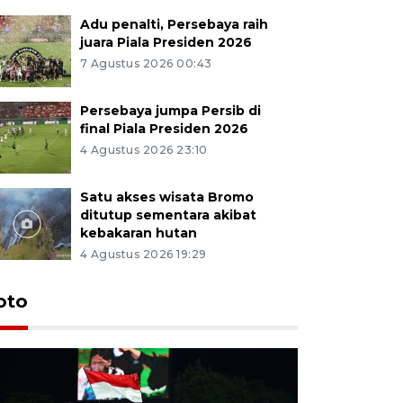
Adu penalti, Persebaya raih
juara Piala Presiden 2026
7 Agustus 2026 00:43
Persebaya jumpa Persib di
final Piala Presiden 2026
4 Agustus 2026 23:10
Satu akses wisata Bromo
ditutup sementara akibat
kebakaran hutan
4 Agustus 2026 19:29
Persebaya
oto
Presiden
pinalti l
22 jam lalu