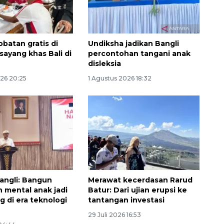
batan gratis di
Undiksha jadikan Bangli
 sayang khas Bali di
percontohan tangani anak
disleksia
026 20:25
1 Agustus 2026 18:32
Ekonomi triwulan II-2026
tumbuh 5,29 persen
2026-08-06 18:45:00
angli: Bangun
Merawat kecerdasan Rarud
 mental anak jadi
Batur: Dari ujian erupsi ke
g di era teknologi
tantangan investasi
29 Juli 2026 16:53