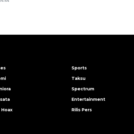
 04:44
tes
Sports
omi
Taksu
iora
Spectrum
isata
Entertainment
 Hoax
Rilis Pers