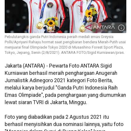
Pebulutangkis ganda Putri Indonesia peraih medali emas Greysia
Pollii/Apriyani Rahayu hormat saat pengibaran bendera Merah-Putih usai
menjuarai final Olimpiade Tokyo 2020 di Musashino Forest Sport Plaza,
Tokyo, Jepang, Senin (2/8/2021). ANTARA FOTO/Sigid Kurniawan/pras.
Jakarta (ANTARA) - Pewarta Foto ANTARA Sigid
Kurniawan berhasil meraih penghargaan Anugerah
Jurnalistik Adinegoro 2021 kategori Foto Berita,
melalui karya berjudul "Ganda Putri Indonesia Raih
Emas Olimpiade", pada penghargaan yang diumumkan
lewat siaran TVRI di Jakarta, Minggu.
Foto yang diabadikan pada 2 Agustus 2021 itu
berhasil menyisihkan dua nominasi lainnya, yaitu foto