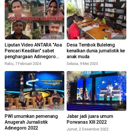
Liputan Video ANTARA "Asa
Desa Tembok Buleleng
Pencari Keadilan" sabet
kenalkan dunia jurnalistik ke
penghargaan Adinegoro
anak muda
2023
Rabu, 7 Februari 2024
Selasa, 9 Mei 2023
PWI umumkan pemenang
Jabar jadi juara umum
Anugerah Jurnalistik
Porwanas XIII 2022
Adinegoro 2022
Jumat, 2 Desember 2022
K