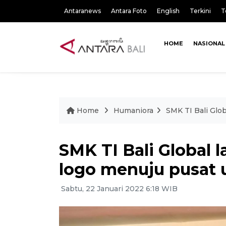
Antaranews
Antara Foto
English
Terkini
T
HOME
NASIONAL
Home
Humaniora
SMK TI Bali Glo
SMK TI Bali Global 
logo menuju pusat 
Sabtu, 22 Januari 2022 6:18 WIB