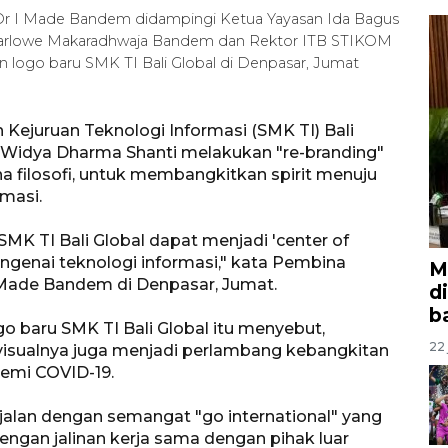
Dr I Made Bandem didampingi Ketua Yayasan Ida Bagus
Marlowe Makaradhwaja Bandem dan Rektor ITB STIKOM
 logo baru SMK TI Bali Global di Denpasar, Jumat
ejuruan Teknologi Informasi (SMK TI) Bali
 Widya Dharma Shanti melakukan "re-branding"
 filosofi, untuk membangkitkan spirit menuju
rmasi.
MK TI Bali Global dapat menjadi 'center of
ngenai teknologi informasi," kata Pembina
M
 Made Bandem di Denpasar, Jumat.
d
b
o baru SMK TI Bali Global itu menyebut,
22 
visualnya juga menjadi perlambang kebangkitan
demi COVID-19.
 sejalan dengan semangat "go international" yang
ngan jalinan kerja sama dengan pihak luar