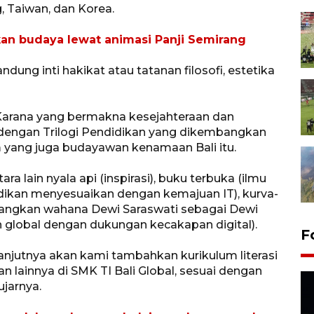
, Taiwan, dan Korea.
kan budaya lewat animasi Panji Semirang
ng inti hakikat atau tatanan filosofi, estetika
a Karana yang bermakna kesejahteraan dan
 dengan Trilogi Pendidikan yang dikembangkan
 yang juga budayawan kenamaan Bali itu.
ara lain nyala api (inspirasi), buku terbuka (ilmu
idikan menyesuaikan dengan kemajuan IT), kurva-
ngkan wahana Dewi Saraswati sebagai Dewi
 global dengan dukungan kecakapan digital).
F
lanjutnya akan kami tambahkan kurikulum literasi
 lainnya di SMK TI Bali Global, sesuai dengan
ujarnya.