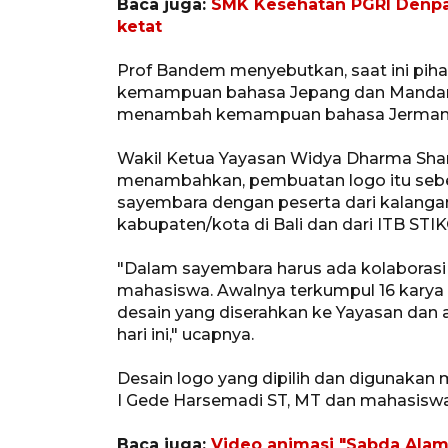
Baca juga:
SMK Kesehatan PGRI Denpa
ketat
Prof Bandem menyebutkan, saat ini pih
kemampuan bahasa Jepang dan Mandarin 
menambah kemampuan bahasa Jerman
Wakil Ketua Yayasan Widya Dharma Sh
menambahkan, pembuatan logo itu seb
sayembara dengan peserta dari kalangan 
kabupaten/kota di Bali dan dari ITB STIK
"Dalam sayembara harus ada kolaborasi
mahasiswa. Awalnya terkumpul 16 karya d
desain yang diserahkan ke Yayasan dan 
hari ini," ucapnya.
Desain logo yang dipilih dan digunakan 
I Gede Harsemadi ST, MT dan mahasiswa 
Baca juga:
Video animasi "Sabda Alam"