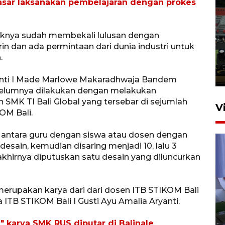
sar laksanakan pembelajaran dengan prokes
Tiga matra TNI unjuk
aknya sudah membekali lulusan dengan
kemampuan tempur Perisai
dan ada permintaan dari dunia industri untuk
Trisila Nusantara dalam
.
latihan di Kepri
5 Agustus 2026 16:28
anti I Made Marlowe Makaradhwaja Bandem
elumnya dilakukan dengan melakukan
SMK TI Bali Global yang tersebar di sejumlah
V
OM Bali.
 antara guru dengan siswa atau dosen dengan
esain, kemudian disaring menjadi 10, lalu 3
akhirnya diputuskan satu desain yang diluncurkan
merupakan karya dari dari dosen ITB STIKOM Bali
Polisi tetapkan lima tersangka
ITB STIKOM Bali I Gusti Ayu Amalia Aryanti.
pengeroyokan maling ayam di
 karya SMK RUS diputar di Balinale
Tabanan