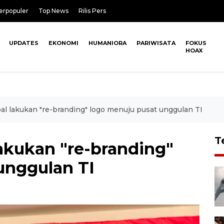
erpopuler
Top News
Rilis Pers
UPDATES
EKONOMI
HUMANIORA
PARIWISATA
FOKUS
HOAX
bal lakukan "re-branding" logo menuju pusat unggulan TI
T
lakukan "re-branding"
unggulan TI