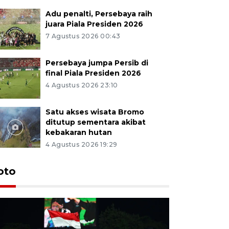
Adu penalti, Persebaya raih
juara Piala Presiden 2026
7 Agustus 2026 00:43
Persebaya jumpa Persib di
final Piala Presiden 2026
4 Agustus 2026 23:10
Satu akses wisata Bromo
ditutup sementara akibat
kebakaran hutan
4 Agustus 2026 19:29
Persebaya
oto
Presiden
pinalti l
7 Agustus 202