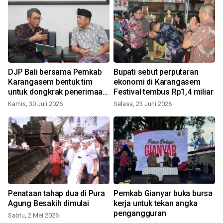
DJP Bali bersama Pemkab
Bupati sebut perputaran
Karangasem bentuk tim
ekonomi di Karangasem
untuk dongkrak penerimaan
Festival tembus Rp1,4 miliar
pajak
Kamis, 30 Juli 2026
Selasa, 23 Juni 2026
R
Penataan tahap dua di Pura
Pemkab Gianyar buka bursa
Agung Besakih dimulai
kerja untuk tekan angka
pengangguran
Sabtu, 2 Mei 2026