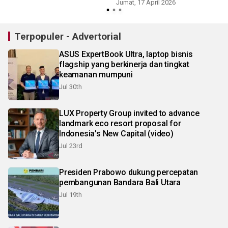
Jumat, 17 April 2026
R
Terpopuler - Advertorial
ASUS ExpertBook Ultra, laptop bisnis
flagship yang berkinerja dan tingkat
keamanan mumpuni
Jul 30th
LUX Property Group invited to advance
landmark eco resort proposal for
Indonesia's New Capital (video)
Jul 23rd
Presiden Prabowo dukung percepatan
pembangunan Bandara Bali Utara
Jul 19th