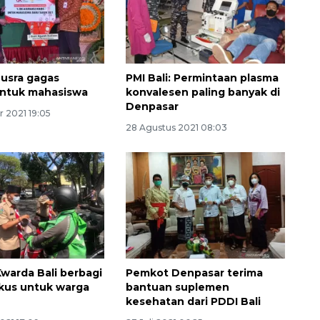
Nusra gagas
PMI Bali: Permintaan plasma
untuk mahasiswa
konvalesen paling banyak di
Denpasar
r 2021 19:05
28 Agustus 2021 08:03
160 ribu sambungan baru
jaringan gas 2026
2026-08-07 18:00:00
warda Bali berbagi
Pemkot Denpasar terima
kus untuk warga
bantuan suplemen
kesehatan dari PDDI Bali