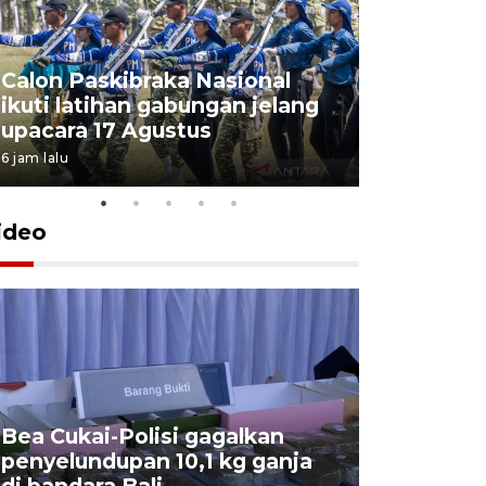
Calon Paskibraka Nasional
Sejumlah
ikuti latihan gabungan jelang
penutupa
upacara 17 Agustus
2026
6 jam lalu
7 Agustus 202
ideo
Bea Cukai-Polisi gagalkan
Pemerint
penyelundupan 10,1 kg ganja
pasar jen
di bandara Bali
internasi