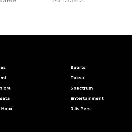
021 17:09
23 Juli 2021 06:25
tes
Sports
omi
Taksu
iora
Spectrum
isata
Entertainment
 Hoax
Rilis Pers