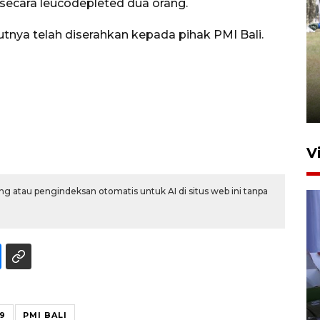
 secara leucodepleted dua orang.
utnya telah diserahkan kepada pihak PMI Bali.
Pemerintah tunda pungutan
pajak pedagang melalui
aplikasi belanja daring
6 Agustus 2026 16:45
V
g atau pengindeksan otomatis untuk AI di situs web ini tanpa
Polisi tetapkan lima tersangka
pengeroyokan maling ayam di
9
PMI BALI
Tabanan