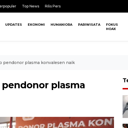
erpopuler
Top News
Rilis Pers
UPDATES
EKONOMI
HUMANIORA
PARIWISATA
FOKUS
HOAX
imo pendonor plasma konvalesen naik
T
mo pendonor plasma