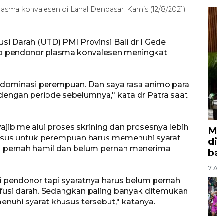
sma konvalesen di Lanal Denpasar, Kamis (12/8/2021)
si Darah (UTD) PMI Provinsi Bali dr I Gede
imo pendonor plasma konvalesen meningkat
idominasi perempuan. Dan saya rasa animo para
dengan periode sebelumnya," kata dr Patra saat
ib melalui proses skrining dan prosesnya lebih
M
Khusus untuk perempuan harus memenuhi syarat
d
lum pernah hamil dan belum pernah menerima
b
7 A
 pendonor tapi syaratnya harus belum pernah
fusi darah. Sedangkan paling banyak ditemukan
nuhi syarat khusus tersebut," katanya.