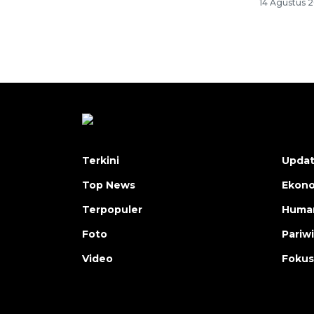
14 Agustus 2
Terkini
Upda
Top News
Ekon
Terpopuler
Human
Foto
Pariw
Video
Fokus