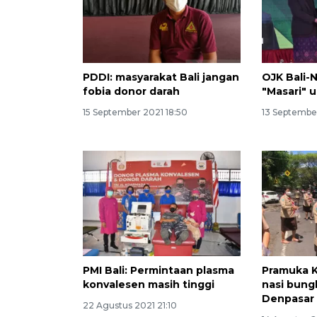
PDDI: masyarakat Bali jangan
OJK Bali-
fobia donor darah
"Masari" 
15 September 2021 18:50
13 Septembe
PMI Bali: Permintaan plasma
Pramuka K
konvalesen masih tinggi
nasi bung
Denpasar
22 Agustus 2021 21:10