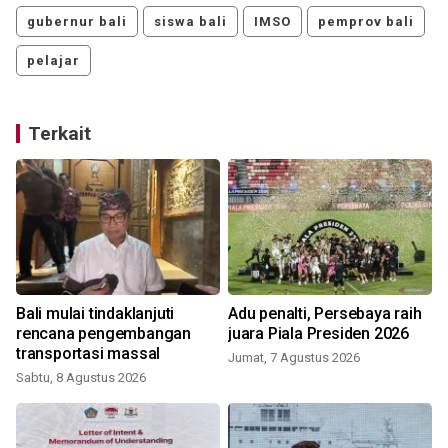
gubernur bali
siswa bali
IMSO
pemprov bali
pelajar
Terkait
Bali mulai tindaklanjuti
Adu penalti, Persebaya raih
rencana pengembangan
juara Piala Presiden 2026
k
transportasi massal
Jumat, 7 Agustus 2026
Sabtu, 8 Agustus 2026