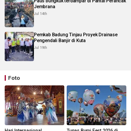
Paus bungkuk terdampar di Pantai Perancak
Jembrana
Jul 14th
Pemkab Badung Tinjau Proyek Drainase
Pengendali Banjir di Kuta
Jul 19th
Foto
Hari Internasional
Tunas Bumi Fest 2026 di