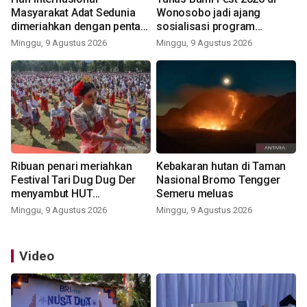
Masyarakat Adat Sedunia
Wonosobo jadi ajang
dimeriahkan dengan pentas
sosialisasi program
seni budaya Bali
pemerintah lewat balon
Minggu, 9 Agustus 2026
Minggu, 9 Agustus 2026
udara
Ribuan penari meriahkan
Kebakaran hutan di Taman
Festival Tari Dug Dug Der
Nasional Bromo Tengger
menyambut HUT
Semeru meluas
Kemerdekaan
Minggu, 9 Agustus 2026
Minggu, 9 Agustus 2026
Video