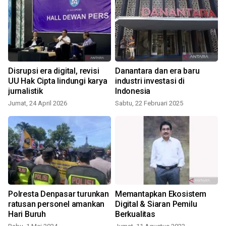
Disrupsi era digital, revisi
Danantara dan era baru
UU Hak Cipta lindungi karya
industri investasi di
jurnalistik
Indonesia
S
Jumat, 24 April 2026
Sabtu, 22 Februari 2025
Polresta Denpasar turunkan
Memantapkan Ekosistem
ratusan personel amankan
Digital & Siaran Pemilu
Hari Buruh
Berkualitas