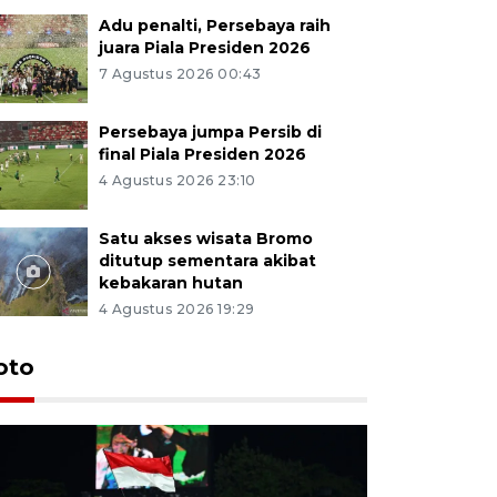
Adu penalti, Persebaya raih
juara Piala Presiden 2026
7 Agustus 2026 00:43
Persebaya jumpa Persib di
final Piala Presiden 2026
4 Agustus 2026 23:10
Satu akses wisata Bromo
ditutup sementara akibat
kebakaran hutan
4 Agustus 2026 19:29
Persebaya
oto
Presiden
pinalti l
7 Agustus 202