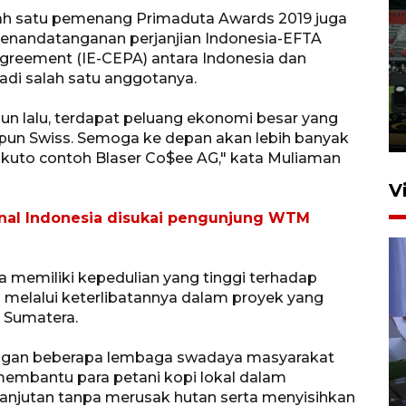
lah satu pemenang Primaduta Awards 2019 juga
enandatanganan perjanjian Indonesia-EFTA
Tiga matra TNI unjuk
reement (IE-CEPA) antara Indonesia dan
kemampuan tempur Perisai
di salah satu anggotanya.
Trisila Nusantara dalam
latihan di Kepri
n lalu, terdapat peluang ekonomi besar yang
5 Agustus 2026 16:28
pun Swiss. Semoga ke depan akan lebih banyak
ikuto contoh Blaser Co$ee AG," kata Muliaman
V
onal Indonesia disukai pengunjung WTM
ga memiliki kepedulian yang tinggi terhadap
a melalui keterlibatannya dalam proyek yang
 Sumatera.
dengan beberapa lembaga swadaya masyarakat
Polisi tetapkan lima tersangka
membantu para petani kopi lokal dalam
pengeroyokan maling ayam di
anjutan tanpa merusak hutan serta menyisihkan
Tabanan