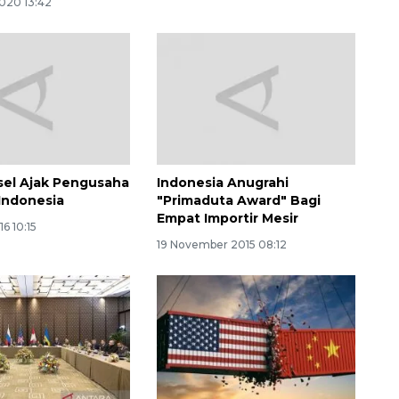
2020 13:42
sel Ajak Pengusaha
Indonesia Anugrahi
 Indonesia
"Primaduta Award" Bagi
Empat Importir Mesir
16 10:15
19 November 2015 08:12