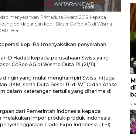
Hadad menyerahkan Primaduta Award 2019 kepada
bidang perdagangan kopi, Blaser Cofee AG di Wisma
-KBRI Bern
koperasi kopi Bali menyaksikan penyerahan
aman D Hadad kepada perusahaan Swiss yang
aser Co$ee AG di Wisma Duta RI (21/11).
 dingin yang mulai menghampiri Swiss ini juga
M
 dan UKM, serta Duta Besar RI di WTO dan Atase
d
n dalam keterangan tertulis yang diterima di
b
7 A
rgaan dari Pemerintah Indonesia kepada
h melakukan impor produk-produk Indonesia.
a penyelenggaraan Trade Expo Indonesia (TEI).