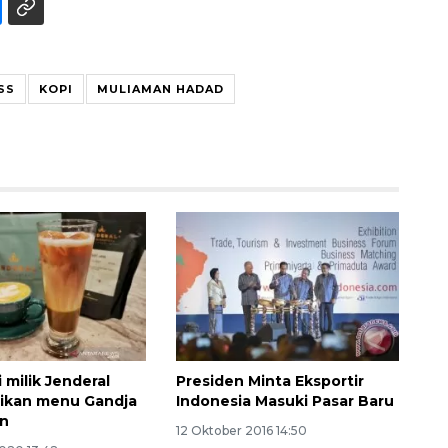
SS
KOPI
MULIAMAN HADAD
160 ribu sambungan baru
jaringan gas 2026
2026-08-07 18:00:00
 milik Jenderal
Presiden Minta Eksportir
ikan menu Gandja
Indonesia Masuki Pasar Baru
on
12 Oktober 2016 14:50