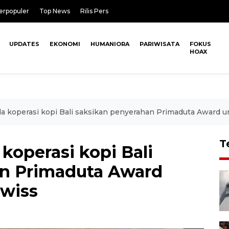
erpopuler
Top News
Rilis Pers
UPDATES
EKONOMI
HUMANIORA
PARIWISATA
FOKUS
HOAX
a koperasi kopi Bali saksikan penyerahan Primaduta Award 
T
koperasi kopi Bali
an Primaduta Award
Swiss