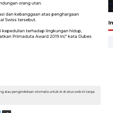
indungan orang utan.
27 Juli 2026 22:32
si dan kebanggaan atas penghargaan
l Swiss tersebut.
I
 kepedulian terhadap lingkungan hidup,
kan Primaduta Award 2019 ini," kata Dubes
g atau pengindeksan otomatis untuk AI di situs web ini tanpa