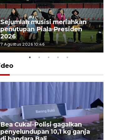
Sejumlah musisi meriahkan
penutupan Piala Presiden
2026
7 Agustus 2026 10:46
ideo
Bea Cukai-Polisi gagalkan
Pemerint
penyelundupan 10,1 kg ganja
pasar jen
di bandara Bali
internasi