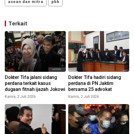
asean dan mitra
pbb
Terkait
Dokter Tifa jalani sidang
Dokter Tifa hadiri sidang
perdana terkait kasus
perdana di PN Jaktim
dugaan fitnah ijazah Jokowi
bersama 25 advokat
S
Kamis, 2 Juli 2026
Kamis, 2 Juli 2026