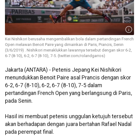
Kei Nishikori berusaha mengembalikan bola dalam pertandingan French
Open melawan Benoit Paire yang dimainkan di Paris, Prancis, Senin
(3/6/2019) . Nishikori menaklukkan lawannya tersebut dengan skor 6-2,
6-7 (8-10), 6-2, 6-7 (8-10), 7-5. (twitter.com/rolandgarros)
Jakarta (ANTARA) - Petenis Jepang Kei Nishikori
menundukkan Benoit Paire asal Prancis dengan skor
6-2, 6-7 (8-10), 6-2, 6-7 (8-10), 7-5 dalam
pertandingan French Open yang berlangsung di Paris,
pada Senin.
Hasil ini membuat petenis unggulan ketujuh tersebut
akan berhadapan dengan juara bertahan Rafael Nadal
pada perempat final.