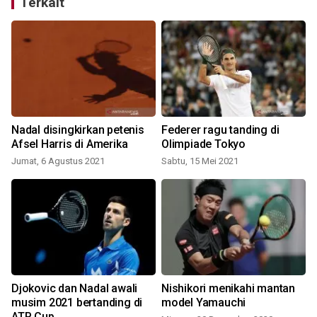
Terkait
Nadal disingkirkan petenis
Federer ragu tanding di
Afsel Harris di Amerika
Olimpiade Tokyo
Jumat, 6 Agustus 2021
Sabtu, 15 Mei 2021
Djokovic dan Nadal awali
Nishikori menikahi mantan
musim 2021 bertanding di
model Yamauchi
ATP Cup