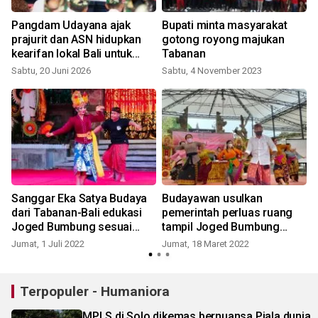
d
Pangdam Udayana ajak
Bupati minta masyarakat
prajurit dan ASN hidupkan
gotong royong majukan
kearifan lokal Bali untuk
Tabanan
jaga persatuan
Sabtu, 20 Juni 2026
Sabtu, 4 November 2023
K
Sanggar Eka Satya Budaya
Budayawan usulkan
dari Tabanan-Bali edukasi
pemerintah perluas ruang
Joged Bumbung sesuai
tampil Joged Bumbung
pakem
Klasik
Jumat, 1 Juli 2022
Jumat, 18 Maret 2022
K
Terpopuler - Humaniora
MPLS di Solo dikemas bernuansa Piala dunia