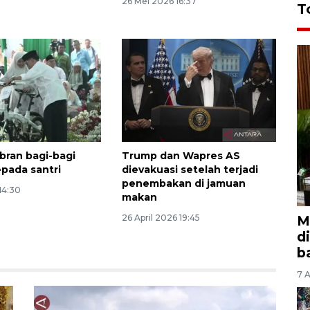
26 Mei 2026 16:37
T
bran bagi-bagi
Trump dan Wapres AS
pada santri
dievakuasi setelah terjadi
penembakan di jamuan
14:30
makan
M
26 April 2026 19:45
d
b
7 A