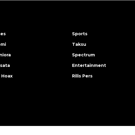
tes
Sports
omi
Taksu
iora
Spectrum
isata
Entertainment
 Hoax
Rilis Pers