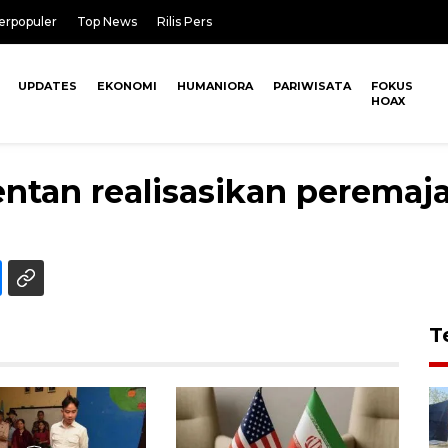
erpopuler
Top News
Rilis Pers
UPDATES
EKONOMI
HUMANIORA
PARIWISATA
FOKUS
HOAX
tan realisasikan peremaja
T