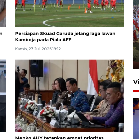
n
Persiapan Skuad Garuda jelang laga lawan
Sejumlah musisi meriahkan
Kamboja pada Piala AFF
penutupan Piala Presiden
Kamis, 23 Juli 2026 19:12
2026
7 Agustus 2026 10:46
V
Menko AHY tetapkan empat prioritas