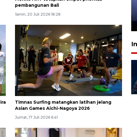
Bea Cukai sita 19 ribu botol
pembangunan Bali
miras berpita cukai palsu di
Bali
Senin, 20 Juli 2026 18:28
28 Juli 2026 18:10
I
ira
Timnas Surfing matangkan latihan jelang
Asian Games Aichi-Nagoya 2026
Jumat, 17 Juli 2026 6:41