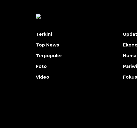
Terkini
Upda
Top News
Ekon
Terpopuler
Human
Foto
Pariw
Video
Fokus