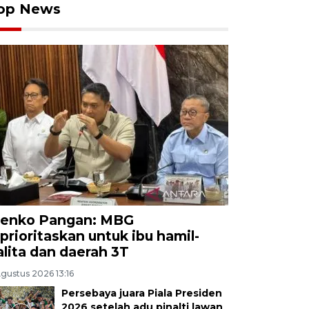
op News
enko Pangan: MBG
iprioritaskan untuk ibu hamil-
alita dan daerah 3T
gustus 2026 13:16
Persebaya juara Piala Presiden
2026 setelah adu pinalti lawan