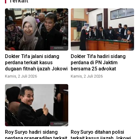
Terkait
Dokter Tifa jalani sidang
Dokter Tifa hadiri sidang
perdana terkait kasus
perdana di PN Jaktim
dugaan fitnah ijazah Jokowi
bersama 25 advokat
S
Kamis, 2 Juli 2026
Kamis, 2 Juli 2026
Roy Suryo hadiri sidang
Roy Suryo ditahan polisi
perdana praperadilan terkait
terkait kasus ijazah Jokowi