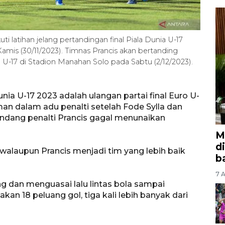
 latihan jelang pertandingan final Piala Dunia U-17
Kamis (30/11/2023). Timnas Prancis akan bertanding
 U-17 di Stadion Manahan Solo pada Sabtu (2/12/2023).
ia U-17 2023 adalah ulangan partai final Euro U-
rman dalam adu penalti setelah Fode Sylla dan
dang penalti Prancis gagal menunaikan
M
d
walaupun Prancis menjadi tim yang lebih baik
b
7 A
g dan menguasai lalu lintas bola sampai
kan 18 peluang gol, tiga kali lebih banyak dari