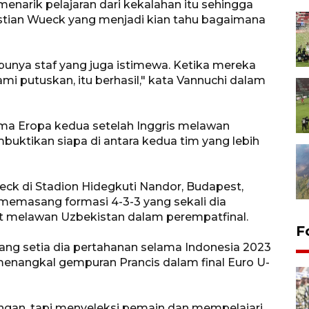
menarik pelajaran dari kekalahan itu sehingga
stian Wueck yang menjadi kian tahu bagaimana
punya staf yang juga istimewa. Ketika mereka
 putuskan, itu berhasil," kata Vannuchi dalam
ama Eropa kedua setelah Inggris melawan
mbuktikan siapa di antara kedua tim yang lebih
eck di Stadion Hidegkuti Nandor, Budapest,
i memasang formasi 4-3-3 yang sekali dia
at melawan Uzbekistan dalam perempatfinal.
F
ng setia dia pertahanan selama Indonesia 2023
if menangkal gempuran Prancis dalam final Euro U-
ngan, tapi menyeleksi pemain dan mempelajari