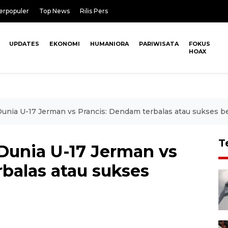
erpopuler
Top News
Rilis Pers
UPDATES
EKONOMI
HUMANIORA
PARIWISATA
FOKUS
HOAX
Dunia U-17 Jerman vs Prancis: Dendam terbalas atau sukses be
T
 Dunia U-17 Jerman vs
balas atau sukses