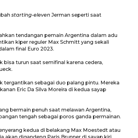
ubah
starting-eleven
Jerman seperti saat
tahkan tendangan pemain Argentina dalam adu
ntikan kiper reguler Max Schmitt yang sekali
alam final Euro 2023.
k bisa turun saat semifinal karena cedera,
ueck.
160 ribu sambungan baru
k tergantikan sebagai duo palang pintu. Mereka
jaringan gas 2026
kanan Eric Da Silva Moreira di kedua sayap
2026-08-07 18:00:00
ang bermain penuh saat melawan Argentina,
lapangan tengah sebagai poros ganda permainan.
enyerang kedua di belakang Max Moestedt atau
a akan digandeng Paris Brunner di sayap kiri