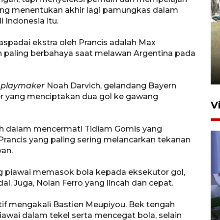
yang menentukan akhir lagi pamungkas dalam
 Indonesia itu.
Pemerintah tunda pungutan
aspadai ekstra oleh Prancis adalah Max
pajak pedagang melalui
 paling berbahaya saat melawan Argentina pada
aplikasi belanja daring
6 Agustus 2026 16:45
n
playmaker
Noah Darvich, gelandang Bayern
er yang menciptakan dua gol ke gawang
V
ah dalam mencermati Tidiam Gomis yang
rancis yang paling sering melancarkan tekanan
an.
ng piawai memasok bola kepada eksekutor gol,
al. Juga, Nolan Ferro yang lincah dan cepat.
Polisi tetapkan lima tersangka
tif mengakali Bastien Meupiyou. Bek tengah
pengeroyokan maling ayam di
 piawai dalam tekel serta mencegat bola, selain
Tabanan