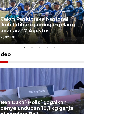
Calon Paskibraka Nasional
Sejumlah
ikuti latihan gabungan jelang
penutupa
upacara 17 Agustus
2026
7 jam lalu
7 Agustus 202
ideo
Bea Cukai-Polisi gagalkan
Pemerint
penyelundupan 10,1 kg ganja
pasar jen
di bandara Bali
internasi