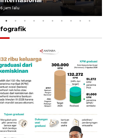
6 jam lalu
14 jam lalu
nfografik