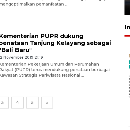
mengoptimalkan pemanfaatan ...
26 Juli 2026 21:18
I
Kementerian PUPR dukung
penataan Tanjung Kelayang sebagai
"Bali Baru"
12 November 2019 21:19
Kementerian Pekerjaan Umum dan Perumahan
Rakyat (PUPR) terus mendukung penataan berbagai
Kawasan Strategis Pariwisata Nasional ...
3
4
5
»