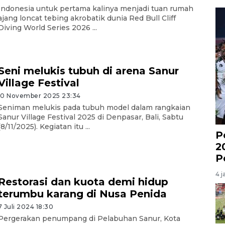
Indonesia untuk pertama kalinya menjadi tuan rumah
ajang loncat tebing akrobatik dunia Red Bull Cliff
Diving World Series 2026 ...
Seni melukis tubuh di arena Sanur
Village Festival
10 November 2025 23:34
Seniman melukis pada tubuh model dalam rangkaian
Sanur Village Festival 2025 di Denpasar, Bali, Sabtu
(8/11/2025). Kegiatan itu ...
P
2
P
4 j
Restorasi dan kuota demi hidup
terumbu karang di Nusa Penida
7 Juli 2024 18:30
Pergerakan penumpang di Pelabuhan Sanur, Kota