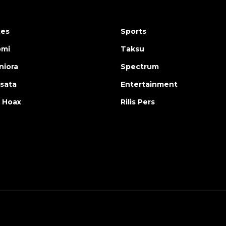
tes
Sports
omi
Taksu
iora
Spectrum
isata
Entertainment
 Hoax
Rilis Pers