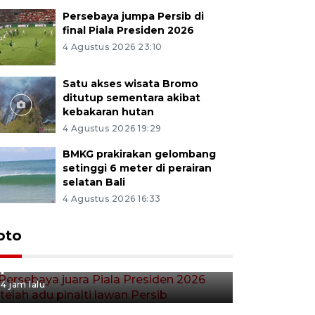
Persebaya jumpa Persib di
final Piala Presiden 2026
4 Agustus 2026 23:10
Satu akses wisata Bromo
ditutup sementara akibat
kebakaran hutan
4 Agustus 2026 19:29
BMKG prakirakan gelombang
setinggi 6 meter di perairan
selatan Bali
4 Agustus 2026 16:33
Persebaya juara Piala
oto
Presiden 2026 setelah adu
pinalti lawan Persib
4 jam lalu