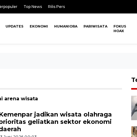
erpopuler
Top News
Rilis Pers
UPDATES
EKONOMI
HUMANIORA
PARIWISATA
FOKUS
HOAX
T
i arena wisata
Kemenpar jadikan wisata olahraga
prioritas geliatkan sektor ekonomi
daerah
13 Juni 2026 00:03