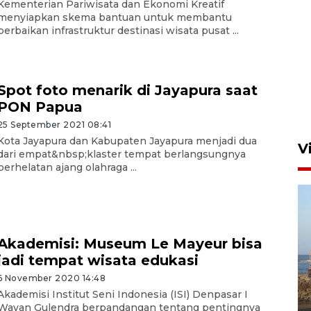
Kementerian Pariwisata dan Ekonomi Kreatif
menyiapkan skema bantuan untuk membantu
perbaikan infrastruktur destinasi wisata pusat ...
Persebaya akan bertemu
Persib di laga final Piala
Presiden 2026
Spot foto menarik di Jayapura saat
5 Agustus 2026 07:33
PON Papua
25 September 2021 08:41
Kota Jayapura dan Kabupaten Jayapura menjadi dua
V
dari empat&nbsp;klaster tempat berlangsungnya
perhelatan ajang olahraga ...
Akademisi: Museum Le Mayeur bisa
jadi tempat wisata edukasi
Kemen LH, KKP, dan Gubernur
6 November 2020 14:48
Bali tanam ribuan bibit
Akademisi Institut Seni Indonesia (ISI) Denpasar I
Wayan Gulendra berpandangan tentang pentingnya
mangrove