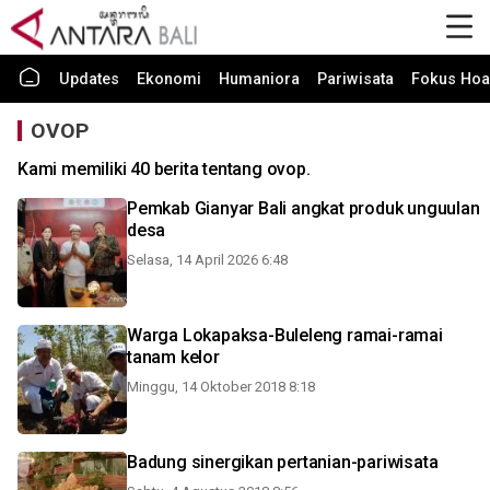
Updates
Ekonomi
Humaniora
Pariwisata
Fokus Hoa
OVOP
Kami memiliki 40 berita tentang ovop.
Pemkab Gianyar Bali angkat produk unguulan
desa
Selasa, 14 April 2026 6:48
Warga Lokapaksa-Buleleng ramai-ramai
tanam kelor
Minggu, 14 Oktober 2018 8:18
Badung sinergikan pertanian-pariwisata