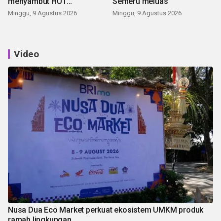
menyambut HUT
Semeru meluas
Kemerdekaan
Minggu, 9 Agustus 2026
Minggu, 9 Agustus 2026
Video
Nusa Dua Eco Market perkuat ekosistem UMKM produk
ramah lingkungan