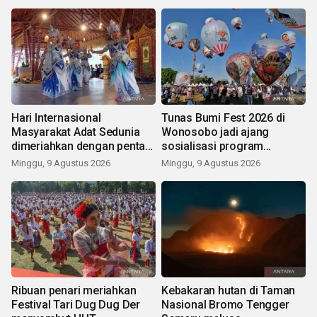
Hari Internasional
Tunas Bumi Fest 2026 di
Masyarakat Adat Sedunia
Wonosobo jadi ajang
dimeriahkan dengan pentas
sosialisasi program
seni budaya Bali
pemerintah lewat balon
Minggu, 9 Agustus 2026
Minggu, 9 Agustus 2026
udara
Ribuan penari meriahkan
Kebakaran hutan di Taman
Festival Tari Dug Dug Der
Nasional Bromo Tengger