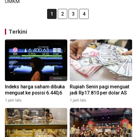
1
2
3
4
Terkini
Indeks harga saham dibuka
Rupiah Senin pagi menguat
menguat ke posisi 6.440,6
jadi Rp17.810 per dolar AS
1 jam lalu
1 jam lalu