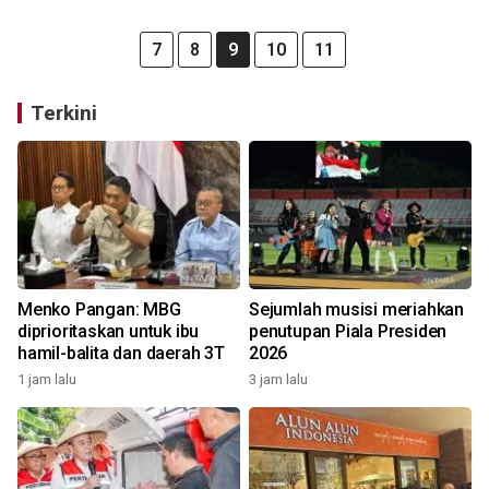
7
8
9
10
11
Terkini
Menko Pangan: MBG
Sejumlah musisi meriahkan
diprioritaskan untuk ibu
penutupan Piala Presiden
hamil-balita dan daerah 3T
2026
1 jam lalu
3 jam lalu