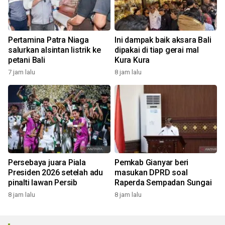
Pertamina Patra Niaga
Ini dampak baik aksara Bali
salurkan alsintan listrik ke
dipakai di tiap gerai mal
petani Bali
Kura Kura
7 jam lalu
8 jam lalu
Persebaya juara Piala
Pemkab Gianyar beri
Presiden 2026 setelah adu
masukan DPRD soal
pinalti lawan Persib
Raperda Sempadan Sungai
8 jam lalu
8 jam lalu