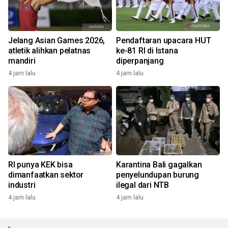
Jelang Asian Games 2026,
Pendaftaran upacara HUT
atletik alihkan pelatnas
ke-81 RI di Istana
mandiri
diperpanjang
4 jam lalu
4 jam lalu
RI punya KEK bisa
Karantina Bali gagalkan
dimanfaatkan sektor
penyelundupan burung
industri
ilegal dari NTB
4 jam lalu
4 jam lalu