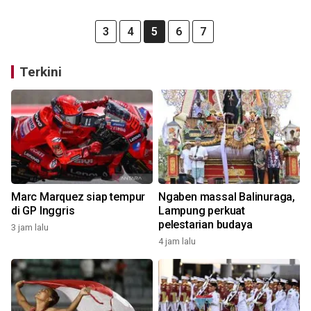
3
4
5
6
7
Terkini
Marc Marquez siap tempur
Ngaben massal Balinuraga,
di GP Inggris
Lampung perkuat
pelestarian budaya
3 jam lalu
4 jam lalu