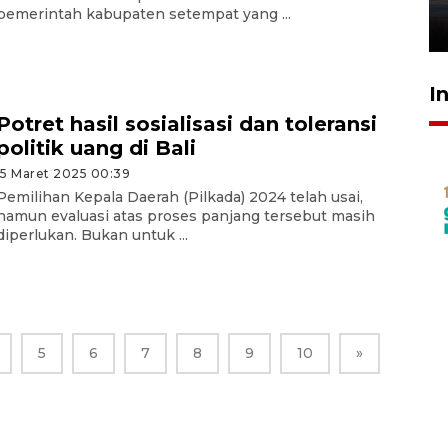
pemerintah kabupaten setempat yang ...
26 Juli 2026 21:18
I
Potret hasil sosialisasi dan toleransi
politik uang di Bali
15 Maret 2025 00:39
Pemilihan Kepala Daerah (Pilkada) 2024 telah usai,
namun evaluasi atas proses panjang tersebut masih
diperlukan. Bukan untuk ...
5
6
7
8
9
10
»