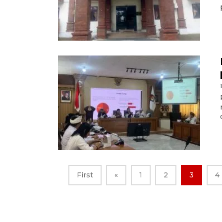
First
«
1
2
3
4