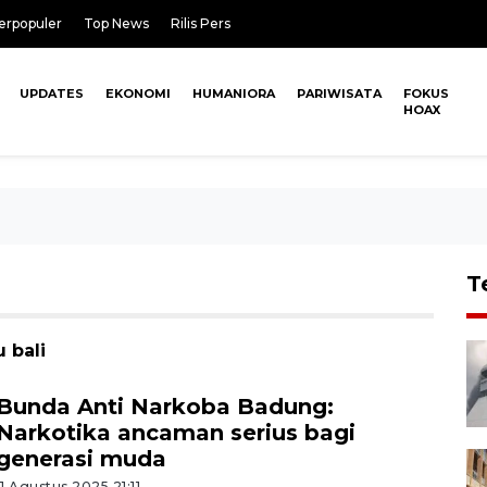
erpopuler
Top News
Rilis Pers
UPDATES
EKONOMI
HUMANIORA
PARIWISATA
FOKUS
HOAX
T
 bali
Bunda Anti Narkoba Badung:
Narkotika ancaman serius bagi
generasi muda
11 Agustus 2025 21:11