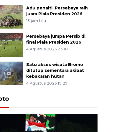
Adu penalti, Persebaya raih
juara Piala Presiden 2026
13 jam lalu
Persebaya jumpa Persib di
final Piala Presiden 2026
4 Agustus 2026 23:10
Satu akses wisata Bromo
ditutup sementara akibat
kebakaran hutan
4 Agustus 2026 19:29
Persebaya
oto
Presiden
pinalti l
8 jam lalu