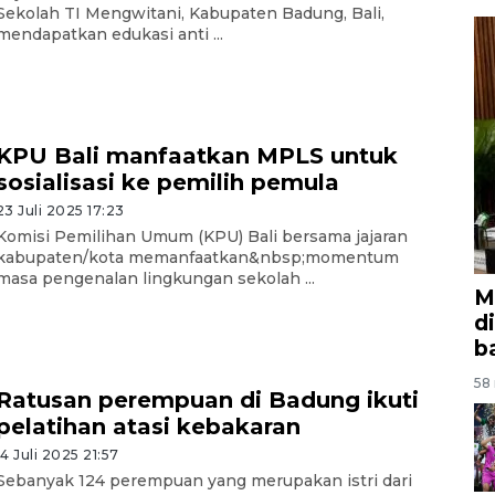
Sekolah TI Mengwitani, Kabupaten Badung, Bali,
mendapatkan edukasi anti ...
KPU Bali manfaatkan MPLS untuk
sosialisasi ke pemilih pemula
23 Juli 2025 17:23
Komisi Pemilihan Umum (KPU) Bali bersama jajaran
kabupaten/kota memanfaatkan&nbsp;momentum
masa pengenalan lingkungan sekolah ...
M
d
b
58 
Ratusan perempuan di Badung ikuti
pelatihan atasi kebakaran
14 Juli 2025 21:57
Sebanyak 124 perempuan yang merupakan istri dari