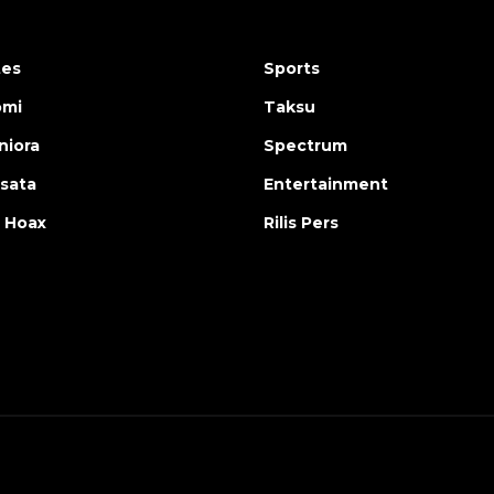
tes
Sports
omi
Taksu
iora
Spectrum
isata
Entertainment
 Hoax
Rilis Pers