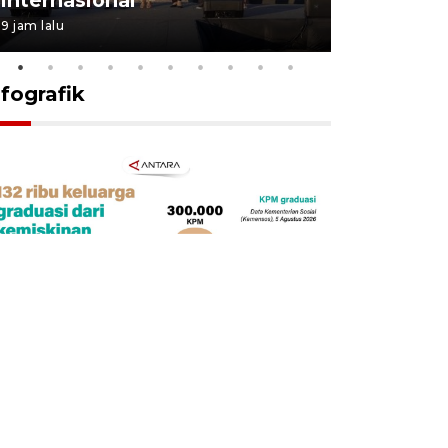
9 jam lalu
18 jam lalu
nfografik