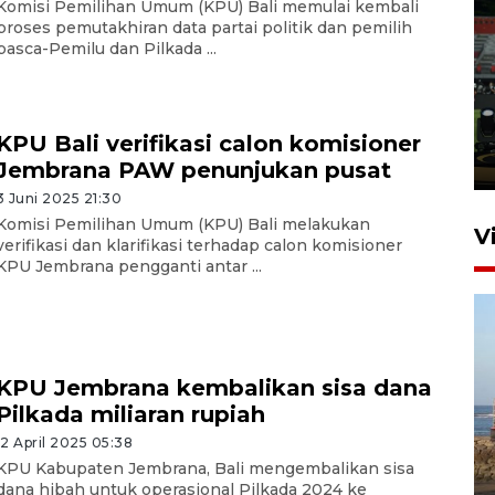
Komisi Pemilihan Umum (KPU) Bali memulai kembali
proses pemutakhiran data partai politik dan pemilih
pasca-Pemilu dan Pilkada ...
Tiga matra TNI unjuk
kemampuan tempur Perisai
Trisila Nusantara dalam
latihan di Kepri
KPU Bali verifikasi calon komisioner
5 Agustus 2026 16:28
Jembrana PAW penunjukan pusat
3 Juni 2025 21:30
Komisi Pemilihan Umum (KPU) Bali melakukan
V
verifikasi dan klarifikasi terhadap calon komisioner
KPU Jembrana pengganti antar ...
KPU Jembrana kembalikan sisa dana
Pilkada miliaran rupiah
Kemen LH, KKP, dan Gubernur
12 April 2025 05:38
Bali tanam ribuan bibit
KPU Kabupaten Jembrana, Bali mengembalikan sisa
dana hibah untuk operasional Pilkada 2024 ke
mangrove