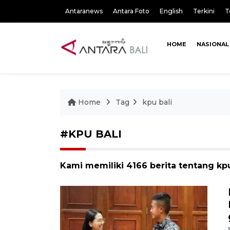
Antaranews
Antara Foto
English
Terkini
T
HOME
NASIONAL
Home
Tag
kpu bali
#KPU BALI
Kami memiliki 4166 berita tentang kpu