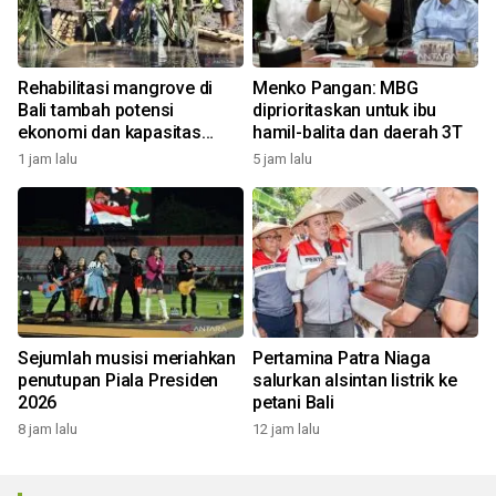
Rehabilitasi mangrove di
Menko Pangan: MBG
Bali tambah potensi
diprioritaskan untuk ibu
ekonomi dan kapasitas
hamil-balita dan daerah 3T
nelayan kelola ekowisata
1 jam lalu
5 jam lalu
Sejumlah musisi meriahkan
Pertamina Patra Niaga
penutupan Piala Presiden
salurkan alsintan listrik ke
2026
petani Bali
8 jam lalu
12 jam lalu