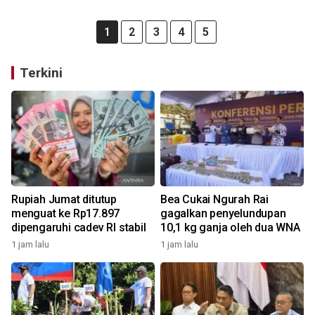
1
2
3
4
5
Terkini
Rupiah Jumat ditutup
Bea Cukai Ngurah Rai
menguat ke Rp17.897
gagalkan penyelundupan
dipengaruhi cadev RI stabil
10,1 kg ganja oleh dua WNA
1 jam lalu
1 jam lalu