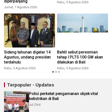
diperpanjang
Rabu, 5 Agustus 2026
Jumat, 7 Agustus 2026
h
Sidang tahunan digelar 14
Bahlil sebut peresmian
Agustus, undang presiden
tahap I PLTS 100 GW akan
terdahulu
dilakukan di Bali
J
Rabu, 5 Agustus 2026
Rabu, 5 Agustus 2026
Terpopuler - Updates
Polisi perketat pengamanan objek vital
kelistrikan di Bali
Jul 23rd