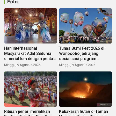
Foto
Hari Internasional
Tunas Bumi Fest 2026 di
Masyarakat Adat Sedunia
Wonosobo jadi ajang
dimeriahkan dengan pentas
sosialisasi program
seni budaya Bali
pemerintah lewat balon
Minggu, 9 Agustus 2026
Minggu, 9 Agustus 2026
udara
Ribuan penari meriahkan
Kebakaran hutan di Taman