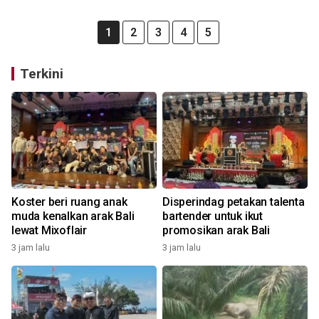
1
2
3
4
5
Terkini
Koster beri ruang anak
Disperindag petakan talenta
muda kenalkan arak Bali
bartender untuk ikut
lewat Mixoflair
promosikan arak Bali
3 jam lalu
3 jam lalu